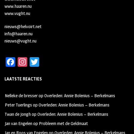
www.haaren.nu
www.vught.nu
nieuws@helvoirt.net
info@haaren.nu
nieuws@vught.nu
Fa
In
T
ce
st
wi
LAATSTE REACTIES
b
ag
tt
oo
ra
er
Nelleke de bresser
op
Overleden: Annie Bolenius – Berkelmans
k
m
Peter Tuerlings
op
Overleden: Annie Bolenius – Berkelmans
Twan de Jongh
op
Overleden: Annie Bolenius – Berkelmans
Jan van Engelen
op
Probleem met de Geldmaat
Jan en Roos van Engelen
op
Overleden: Annie Bolenius – Berkelmans