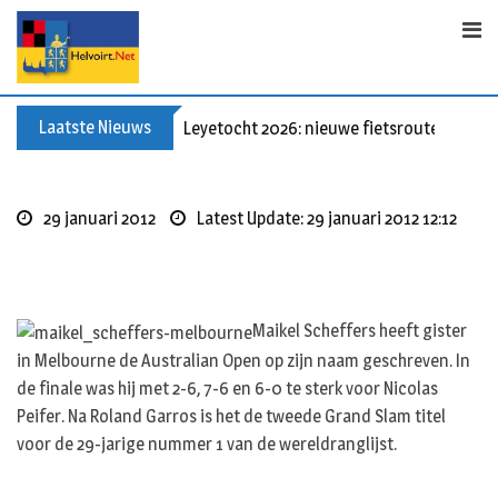
S
k
i
p
t
Laatste Nieuws
Leyetocht 2026: nieuwe fietsroutes
o
c
o
29 januari 2012
Latest Update: 29 januari 2012 12:12
n
t
e
n
Maikel Scheffers heeft gister
t
in Melbourne de Australian Open op zijn naam geschreven. In
de finale was hij met 2-6, 7-6 en 6-0 te sterk voor Nicolas
Peifer. Na Roland Garros is het de tweede Grand Slam titel
voor de 29-jarige nummer 1 van de wereldranglijst.