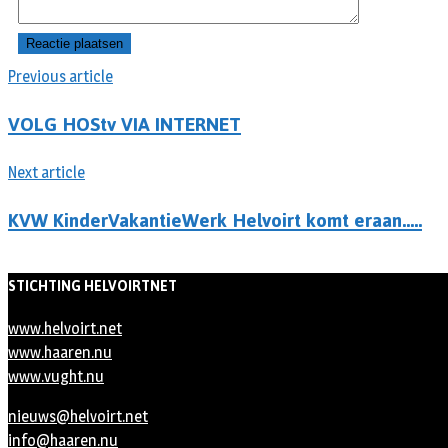
Previous article
VOLG HOStv VIA INTERNET
Next article
KVW KinderVakantieWerk Helvoirt komt eraan…..
STICHTING HELVOIRTNET
www.helvoirt.net
www.haaren.nu
www.vught.nu
nieuws@helvoirt.net
info@haaren.nu