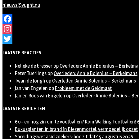
nieuws@vught.nu
Facebook
Instagram
Twitter
LAATSTE REACTIES
Nelleke de bresser
op
Overleden: Annie Bolenius – Berkelma
Peter Tuerlings
op
Overleden: Annie Bolenius – Berkelmans
Twan de Jongh
op
Overleden: Annie Bolenius – Berkelmans
Jan van Engelen
op
Probleem met de Geldmaat
Jan en Roos van Engelen
op
Overleden: Annie Bolenius – Be
LAATSTE BERICHTEN
60+ en nog zin om te voetballen? Kom Walking Footballen!
Buxusplanten in brand in Biezenmortel, vermoedelijk opzet
Spreidingswet asielzoekers: hoe zit dat?
5 augustus 2026