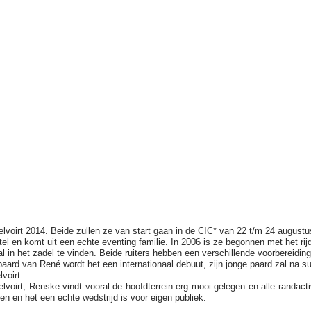
voirt 2014. Beide zullen ze van start gaan in de CIC* van 22 t/m 24 augustu
l en komt uit een echte eventing familie. In 2006 is ze begonnen met het ri
al in het zadel te vinden. Beide ruiters hebben een verschillende voorbereidi
paard van René wordt het een internationaal debuut, zijn jonge paard zal na s
voirt.
voirt, Renske vindt vooral de hoofdterrein erg mooi gelegen en alle randac
ten en het een echte wedstrijd is voor eigen publiek.