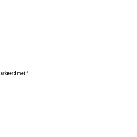
emarkeerd met
*