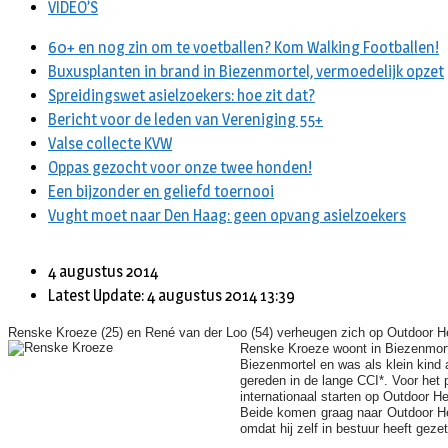
VIDEO’S
60+ en nog zin om te voetballen? Kom Walking Footballen!
Buxusplanten in brand in Biezenmortel, vermoedelijk opzet
Spreidingswet asielzoekers: hoe zit dat?
Bericht voor de leden van Vereniging 55+
Valse collecte KVW
Oppas gezocht voor onze twee honden!
Een bijzonder en geliefd toernooi
Vught moet naar Den Haag: geen opvang asielzoekers
4 augustus 2014
Latest Update: 4 augustus 2014 13:39
Renske Kroeze (25) en René van der Loo (54) verheugen zich op Outdoor Hel
Renske Kroeze woont in Biezenmorte
Biezenmortel en was als klein kind 
gereden in de lange CCI*. Voor het 
internationaal starten op Outdoor Hel
Beide komen graag naar Outdoor Hel
omdat hij zelf in bestuur heeft geze