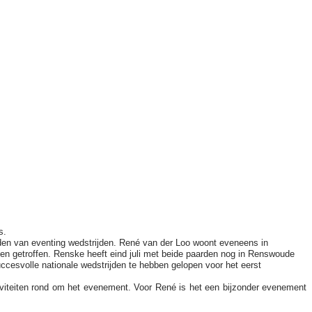
s.
jden van eventing wedstrijden. René van der Loo woont eveneens in
ngen getroffen. Renske heeft eind juli met beide paarden nog in Renswoude
uccesvolle nationale wedstrijden te hebben gelopen voor het eerst
tiviteiten rond om het evenement. Voor René is het een bijzonder evenement