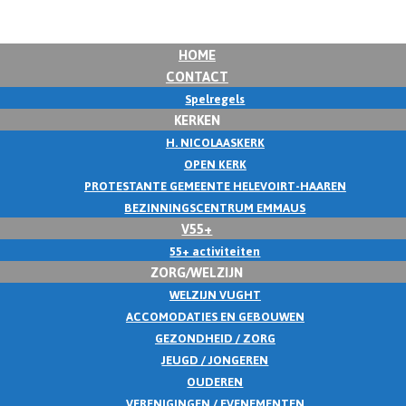
HOME
CONTACT
Spelregels
KERKEN
H. NICOLAASKERK
OPEN KERK
PROTESTANTE GEMEENTE HELEVOIRT-HAAREN
BEZINNINGSCENTRUM EMMAUS
V55+
55+ activiteiten
ZORG/WELZIJN
WELZIJN VUGHT
ACCOMODATIES EN GEBOUWEN
GEZONDHEID / ZORG
JEUGD / JONGEREN
OUDEREN
VERENIGINGEN / EVENEMENTEN