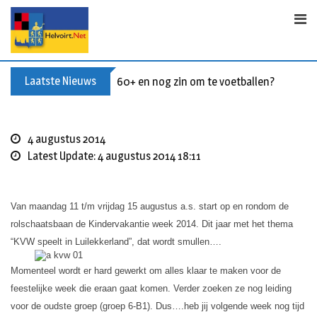
S
k
i
p
t
Laatste Nieuws
60+ en nog zin om te voetballen? Kom Wal
o
c
o
4 augustus 2014
n
Latest Update: 4 augustus 2014 18:11
t
e
n
Van maandag 11 t/m vrijdag 15 augustus a.s. start op en rondom de
t
rolschaatsbaan de Kindervakantie week 2014. Dit jaar met het thema
“KVW speelt in Luilekkerland”, dat wordt smullen….
Momenteel wordt er hard gewerkt om alles klaar te maken voor de
feestelijke week die eraan gaat komen. Verder zoeken ze nog leiding
voor de oudste groep (groep 6-B1). Dus….heb jij volgende week nog tijd