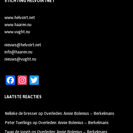
STICHTING HELVOIRTNET
www.helvoirt.net
www.haaren.nu
www.vught.nu
nieuws@helvoirt.net
info@haaren.nu
nieuws@vught.nu
Fa
In
T
ce
st
wi
LAATSTE REACTIES
b
ag
tt
oo
ra
er
Nelleke de bresser
op
Overleden: Annie Bolenius – Berkelmans
k
m
Peter Tuerlings
op
Overleden: Annie Bolenius – Berkelmans
Twan de Jongh
op
Overleden: Annie Bolenius – Berkelmans