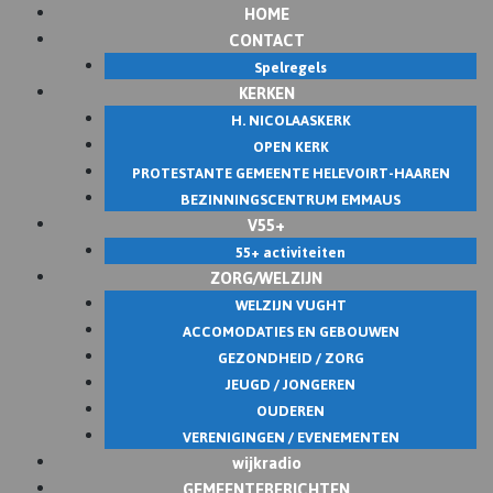
HOME
Skip
CONTACT
to
Spelregels
content
KERKEN
H. NICOLAASKERK
OPEN KERK
PROTESTANTE GEMEENTE HELEVOIRT-HAAREN
BEZINNINGSCENTRUM EMMAUS
V55+
55+ activiteiten
ZORG/WELZIJN
WELZIJN VUGHT
ACCOMODATIES EN GEBOUWEN
GEZONDHEID / ZORG
JEUGD / JONGEREN
OUDEREN
VERENIGINGEN / EVENEMENTEN
wijkradio
GEMEENTEBERICHTEN