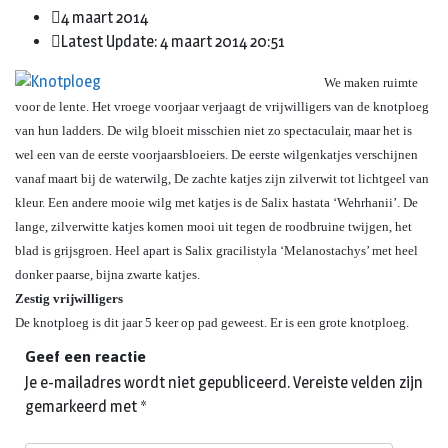
4 maart 2014
Latest Update: 4 maart 2014 20:51
We maken ruimte
voor de lente. Het vroege voorjaar verjaagt de vrijwilligers van de knotploeg
van hun ladders. De wilg bloeit misschien niet zo spectaculair, maar het is
wel een van de eerste voorjaarsbloeiers. De eerste wilgenkatjes verschijnen
vanaf maart bij de waterwilg, De zachte katjes zijn zilverwit tot lichtgeel van
kleur. Een andere mooie wilg met katjes is de Salix hastata ‘Wehrhanii’. De
lange, zilverwitte katjes komen mooi uit tegen de roodbruine twijgen, het
blad is grijsgroen. Heel apart is Salix gracilistyla ‘Melanostachys’ met heel
donker paarse, bijna zwarte katjes.
Zestig vrijwilligers
De knotploeg is dit jaar 5 keer op pad geweest. Er is een grote knotploeg.
Geef een reactie
Je e-mailadres wordt niet gepubliceerd.
Vereiste velden zijn
gemarkeerd met
*