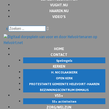
VUGHT.NU
HAAREN.NU
VIDEO’S
x
HOME
CONTACT
Spelregels
KERKEN
H. NICOLAASKERK
OPEN KERK
PROTESTANTE GEMEENTE HELEVOIRT-HAAREN
BEZINNINGSCENTRUM EMMAUS
V55+
55+ activiteiten
ZORG/WELZIJN