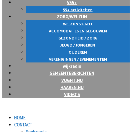
V55+
55+ activiteiten
ZORG/WELZIJN
WELZIJN VUGHT
ACCOMODATIES EN GEBOUWEN
GEZONDHEID / ZORG
JEUGD / JONGEREN
OUDEREN
VERENIGINGEN / EVENEMENTEN
wijkradio
GEMEENTEBERICHTEN
VUGHT.NU
HAAREN.NU
VIDEO’S
HOME
CONTACT
Spelregels