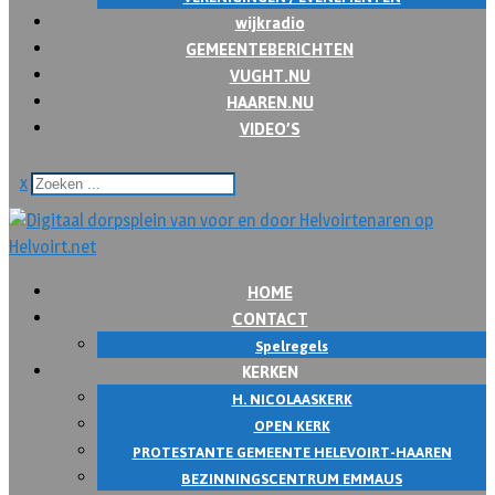
wijkradio
GEMEENTEBERICHTEN
VUGHT.NU
HAAREN.NU
VIDEO’S
x
HOME
CONTACT
Spelregels
KERKEN
H. NICOLAASKERK
OPEN KERK
PROTESTANTE GEMEENTE HELEVOIRT-HAAREN
BEZINNINGSCENTRUM EMMAUS