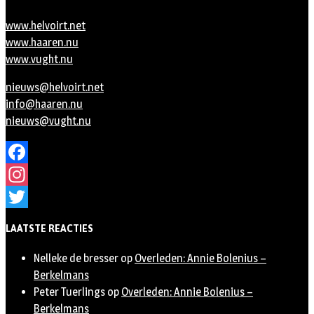
www.helvoirt.net
www.haaren.nu
www.vught.nu
nieuws@helvoirt.net
info@haaren.nu
nieuws@vught.nu
Facebook
Instagram
Twitter
LAATSTE REACTIES
Nelleke de bresser
op
Overleden: Annie Bolenius –
Berkelmans
Peter Tuerlings
op
Overleden: Annie Bolenius –
Berkelmans