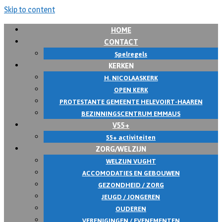
Skip to content
HOME
CONTACT
Spelregels
KERKEN
H. NICOLAASKERK
OPEN KERK
PROTESTANTE GEMEENTE HELEVOIRT-HAAREN
BEZINNINGSCENTRUM EMMAUS
V55+
55+ activiteiten
ZORG/WELZIJN
WELZIJN VUGHT
ACCOMODATIES EN GEBOUWEN
GEZONDHEID / ZORG
JEUGD / JONGEREN
OUDEREN
VERENIGINGEN / EVENEMENTEN