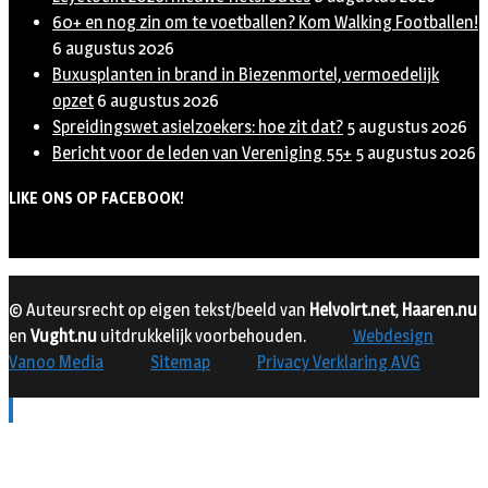
60+ en nog zin om te voetballen? Kom Walking Footballen!
6 augustus 2026
Buxusplanten in brand in Biezenmortel, vermoedelijk
opzet
6 augustus 2026
Spreidingswet asielzoekers: hoe zit dat?
5 augustus 2026
Bericht voor de leden van Vereniging 55+
5 augustus 2026
LIKE ONS OP FACEBOOK!
© Auteursrecht op eigen tekst/beeld van
Helvoirt.net
,
Haaren.nu
en
Vught.nu
uitdrukkelijk voorbehouden.
Webdesign
Vanoo Media
Sitemap
Privacy Verklaring AVG