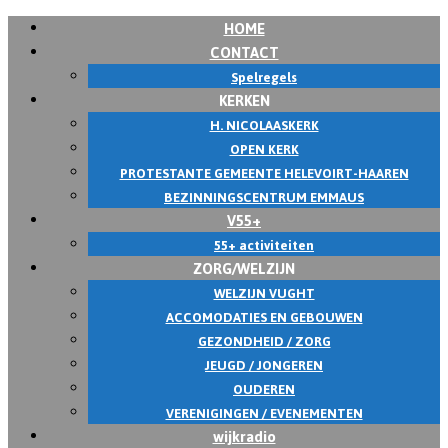
HOME
Skip
CONTACT
to
Spelregels
content
KERKEN
H. NICOLAASKERK
OPEN KERK
PROTESTANTE GEMEENTE HELEVOIRT-HAAREN
BEZINNINGSCENTRUM EMMAUS
V55+
55+ activiteiten
ZORG/WELZIJN
WELZIJN VUGHT
ACCOMODATIES EN GEBOUWEN
GEZONDHEID / ZORG
JEUGD / JONGEREN
OUDEREN
VERENIGINGEN / EVENEMENTEN
wijkradio