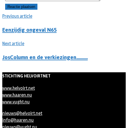
Previous article
Eenzijdig ongeval N65
Next article
JosColumn en de verkiezingen……….
STICHTING HELVOIRTNET
www.helvoirt.net
www.haaren.nu
www.vught.nu
nieuws@helvoirt.net
info@haaren.nu
nieuws@vught.nu