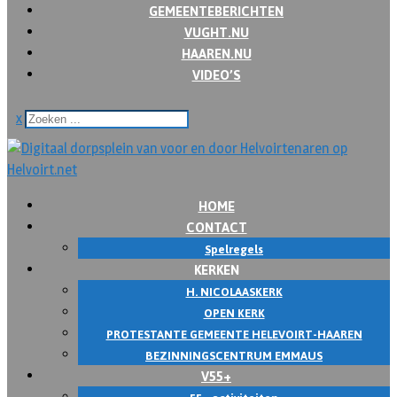
GEMEENTEBERICHTEN
VUGHT.NU
HAAREN.NU
VIDEO’S
x
HOME
CONTACT
Spelregels
KERKEN
H. NICOLAASKERK
OPEN KERK
PROTESTANTE GEMEENTE HELEVOIRT-HAAREN
BEZINNINGSCENTRUM EMMAUS
V55+