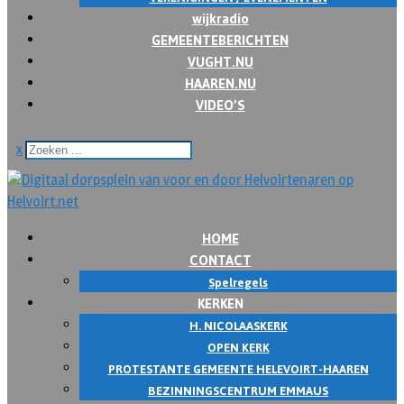
wijkradio
GEMEENTEBERICHTEN
VUGHT.NU
HAAREN.NU
VIDEO’S
x
HOME
CONTACT
Spelregels
KERKEN
H. NICOLAASKERK
OPEN KERK
PROTESTANTE GEMEENTE HELEVOIRT-HAAREN
BEZINNINGSCENTRUM EMMAUS