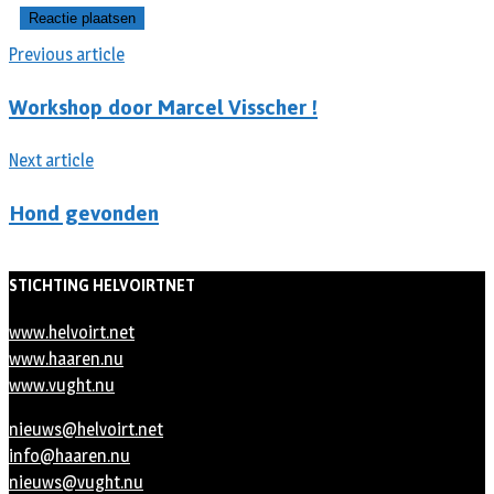
Previous article
Workshop door Marcel Visscher !
Next article
Hond gevonden
STICHTING HELVOIRTNET
www.helvoirt.net
www.haaren.nu
www.vught.nu
nieuws@helvoirt.net
info@haaren.nu
nieuws@vught.nu