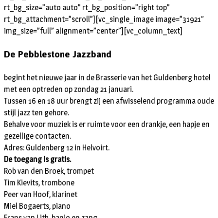
rt_bg_size=”auto auto” rt_bg_position=”right top”
rt_bg_attachment=”scroll”][vc_single_image image=”31921″
img_size=”full” alignment=”center”][vc_column_text]
De Pebblestone Jazzband
begint het nieuwe jaar in de Brasserie van het Guldenberg hotel
met een optreden op zondag 21 januari.
Tussen 16 en 18 uur brengt zij een afwisselend programma oude
stijl jazz ten gehore.
Behalve voor muziek is er ruimte voor een drankje, een hapje en
gezellige contacten.
Adres: Guldenberg 12 in Helvoirt.
De toegang is gratis.
Rob van den Broek, trompet
Tim Kievits, trombone
Peer van Hoof, klarinet
Miel Bogaerts, piano
Frans van Lith, banjo en zang