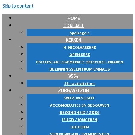
Skip to content
HOME
CONTACT
Spelregels
KERKEN
H. NICOLAASKERK
OPEN KERK
PROTESTANTE GEMEENTE HELEVOIRT-HAAREN
BEZINNINGSCENTRUM EMMAUS
V55+
55+ activiteiten
ZORG/WELZIJN
WELZIJN VUGHT
ACCOMODATIES EN GEBOUWEN
GEZONDHEID / ZORG
JEUGD / JONGEREN
OUDEREN
VERENIGINGEN / EVENEMENTEN