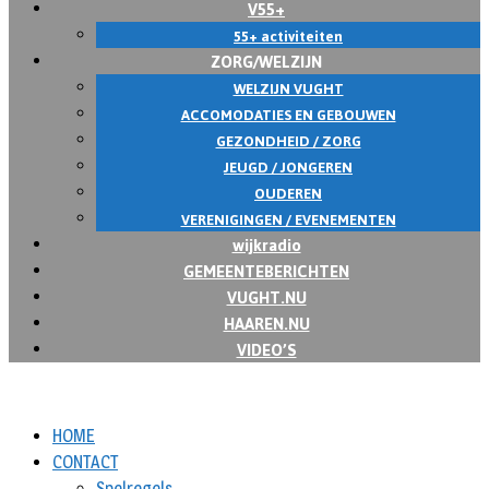
V55+
55+ activiteiten
ZORG/WELZIJN
WELZIJN VUGHT
ACCOMODATIES EN GEBOUWEN
GEZONDHEID / ZORG
JEUGD / JONGEREN
OUDEREN
VERENIGINGEN / EVENEMENTEN
wijkradio
GEMEENTEBERICHTEN
VUGHT.NU
HAAREN.NU
VIDEO’S
HOME
CONTACT
Spelregels