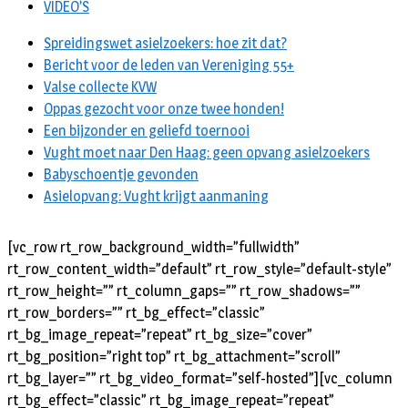
VIDEO’S
Spreidingswet asielzoekers: hoe zit dat?
Bericht voor de leden van Vereniging 55+
Valse collecte KVW
Oppas gezocht voor onze twee honden!
Een bijzonder en geliefd toernooi
Vught moet naar Den Haag: geen opvang asielzoekers
Babyschoentje gevonden
Asielopvang: Vught krijgt aanmaning
[vc_row rt_row_background_width=”fullwidth”
rt_row_content_width=”default” rt_row_style=”default-style”
rt_row_height=”” rt_column_gaps=”” rt_row_shadows=””
rt_row_borders=”” rt_bg_effect=”classic”
rt_bg_image_repeat=”repeat” rt_bg_size=”cover”
rt_bg_position=”right top” rt_bg_attachment=”scroll”
rt_bg_layer=”” rt_bg_video_format=”self-hosted”][vc_column
rt_bg_effect=”classic” rt_bg_image_repeat=”repeat”