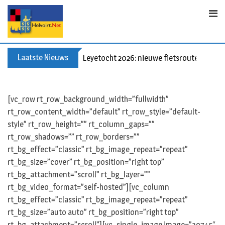
Skip
to
content
Laatste Nieuws
Leyetocht 2026: nieuwe fietsroutes
[vc_row rt_row_background_width=”fullwidth”
rt_row_content_width=”default” rt_row_style=”default-
style” rt_row_height=”” rt_column_gaps=””
rt_row_shadows=”” rt_row_borders=””
rt_bg_effect=”classic” rt_bg_image_repeat=”repeat”
rt_bg_size=”cover” rt_bg_position=”right top”
rt_bg_attachment=”scroll” rt_bg_layer=””
rt_bg_video_format=”self-hosted”][vc_column
rt_bg_effect=”classic” rt_bg_image_repeat=”repeat”
rt_bg_size=”auto auto” rt_bg_position=”right top”
rt_bg_attachment=”scroll”][vc_single_image image=”39745″