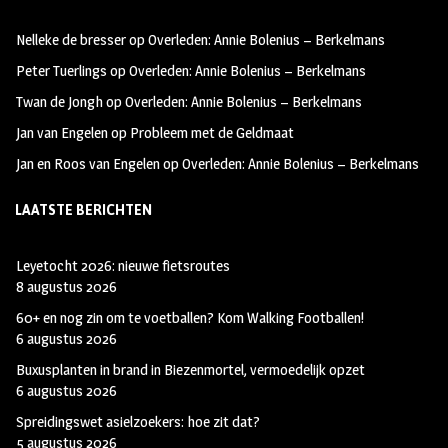
oo
ra
er
Nelleke de bresser
op
Overleden: Annie Bolenius – Berkelmans
k
m
Peter Tuerlings
op
Overleden: Annie Bolenius – Berkelmans
Twan de Jongh
op
Overleden: Annie Bolenius – Berkelmans
Jan van Engelen
op
Probleem met de Geldmaat
Jan en Roos van Engelen
op
Overleden: Annie Bolenius – Berkelmans
LAATSTE BERICHTEN
Leyetocht 2026: nieuwe fietsroutes
8 augustus 2026
60+ en nog zin om te voetballen? Kom Walking Footballen!
6 augustus 2026
Buxusplanten in brand in Biezenmortel, vermoedelijk opzet
6 augustus 2026
Spreidingswet asielzoekers: hoe zit dat?
5 augustus 2026