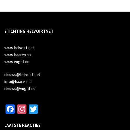
STICHTING HELVOIRTNET
www.helvoirt.net
www.haaren.nu
www.vught.nu
nieuws@helvoirt.net
info@haaren.nu
nieuws@vught.nu
Fa
In
T
ce
st
wi
LAATSTE REACTIES
b
ag
tt