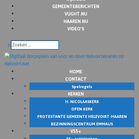
GEMEENTEBERICHTEN
VUGHT.NU
HAAREN.NU
VIDEO’S
x
HOME
CONTACT
Spelregels
KERKEN
H. NICOLAASKERK
OPEN KERK
PROTESTANTE GEMEENTE HELEVOIRT-HAAREN
BEZINNINGSCENTRUM EMMAUS
V55+
55+ activiteiten