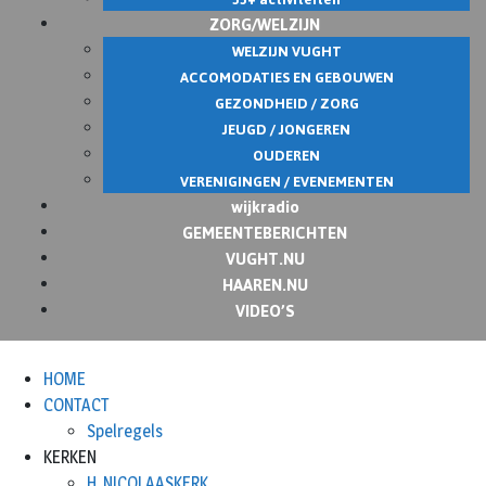
ZORG/WELZIJN
WELZIJN VUGHT
ACCOMODATIES EN GEBOUWEN
GEZONDHEID / ZORG
JEUGD / JONGEREN
OUDEREN
VERENIGINGEN / EVENEMENTEN
wijkradio
GEMEENTEBERICHTEN
VUGHT.NU
HAAREN.NU
VIDEO’S
HOME
CONTACT
Spelregels
KERKEN
H. NICOLAASKERK