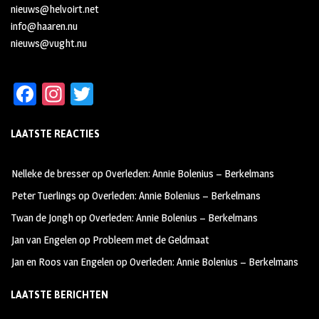
nieuws@helvoirt.net
info@haaren.nu
nieuws@vught.nu
Fa
In
T
ce
st
wi
LAATSTE REACTIES
b
ag
tt
oo
ra
er
Nelleke de bresser
op
Overleden: Annie Bolenius – Berkelmans
k
m
Peter Tuerlings
op
Overleden: Annie Bolenius – Berkelmans
Twan de Jongh
op
Overleden: Annie Bolenius – Berkelmans
Jan van Engelen
op
Probleem met de Geldmaat
Jan en Roos van Engelen
op
Overleden: Annie Bolenius – Berkelmans
LAATSTE BERICHTEN