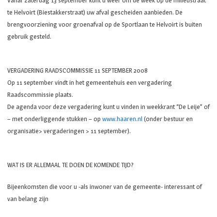
Vanaf zaterdag 13 september kunt u weer om de week op de milieustraat
te Helvoirt (Biestakkerstraat) uw afval gescheiden aanbieden. De
brengvoorziening voor groenafval op de Sportlaan te Helvoirt is buiten
gebruik gesteld.
VERGADERING RAADSCOMMISSIE 11 SEPTEMBER 2008
Op 11 september vindt in het gemeentehuis een vergadering
Raadscommissie plaats.
De agenda voor deze vergadering kunt u vinden in weekkrant “De Leije” of
– met onderliggende stukken – op
www.haaren.nl
(onder bestuur en
organisatie> vergaderingen > 11 september).
WAT IS ER ALLEMAAL TE DOEN DE KOMENDE TIJD?
Bijeenkomsten die voor u -als inwoner van de gemeente- interessant of
van belang zijn