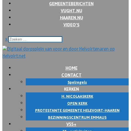
GEMEENTEBERICHTEN
VUGHT.NU
HAAREN.NU
VIDEO’S
x
HOME
CONTACT
Spelregels
KERKEN
H. NICOLAASKERK
OPEN KERK
PROTESTANTE GEMEENTE HELEVOIRT-HAAREN
BEZINNINGSCENTRUM EMMAUS
V55+