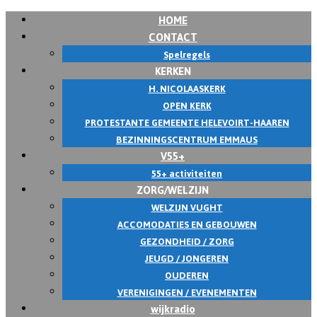
HOME
Skip
CONTACT
to
Spelregels
content
KERKEN
H. NICOLAASKERK
OPEN KERK
PROTESTANTE GEMEENTE HELEVOIRT-HAAREN
BEZINNINGSCENTRUM EMMAUS
V55+
55+ activiteiten
ZORG/WELZIJN
WELZIJN VUGHT
ACCOMODATIES EN GEBOUWEN
GEZONDHEID / ZORG
JEUGD / JONGEREN
OUDEREN
VERENIGINGEN / EVENEMENTEN
wijkradio