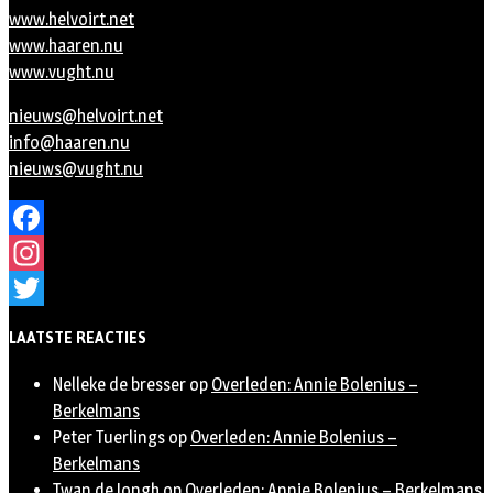
www.helvoirt.net
www.haaren.nu
www.vught.nu
nieuws@helvoirt.net
info@haaren.nu
nieuws@vught.nu
Facebook
Instagram
Twitter
LAATSTE REACTIES
Nelleke de bresser
op
Overleden: Annie Bolenius –
Berkelmans
Peter Tuerlings
op
Overleden: Annie Bolenius –
Berkelmans
Twan de Jongh
op
Overleden: Annie Bolenius – Berkelmans