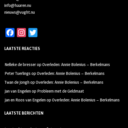
info@haaren.nu
nieuws@vught.nu
Fa
In
T
ce
st
wi
LAATSTE REACTIES
b
ag
tt
oo
ra
er
Nelleke de bresser
op
Overleden: Annie Bolenius – Berkelmans
k
m
Peter Tuerlings
op
Overleden: Annie Bolenius – Berkelmans
Twan de Jongh
op
Overleden: Annie Bolenius – Berkelmans
Jan van Engelen
op
Probleem met de Geldmaat
Jan en Roos van Engelen
op
Overleden: Annie Bolenius – Berkelmans
LAATSTE BERICHTEN