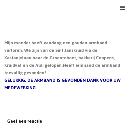
S
k
i
p
t
o
Mijn moeder heeft vandaag een gouden armband
c
verloren. We zijn van de Sint Janskruid via de
o
Kastanjelaan naar de Groenteboer, bakkerij Coppens,
n
Kruidvat en de Aldi gelopen.Heeft iemnand de armband
t
toevallig gevonden?
e
GELUKKIG, DE ARMBAND IS GEVONDEN DANK VOOR UW
n
MEDEWERKING
t
Geef een reactie