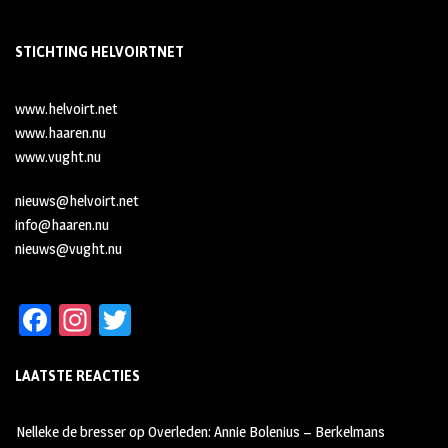
STICHTING HELVOIRTNET
www.helvoirt.net
www.haaren.nu
www.vught.nu
nieuws@helvoirt.net
info@haaren.nu
nieuws@vught.nu
Fa
In
T
ce
st
wi
LAATSTE REACTIES
b
ag
tt
oo
ra
er
Nelleke de bresser
op
Overleden: Annie Bolenius – Berkelmans
k
m