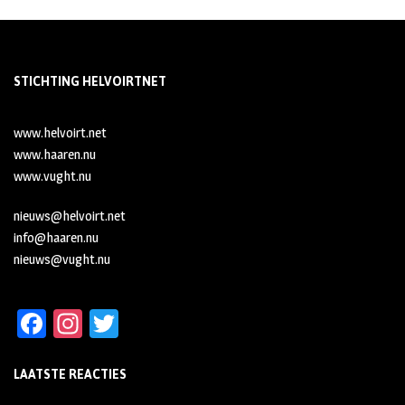
STICHTING HELVOIRTNET
www.helvoirt.net
www.haaren.nu
www.vught.nu
nieuws@helvoirt.net
info@haaren.nu
nieuws@vught.nu
Fa
In
T
ce
st
wi
LAATSTE REACTIES
b
ag
tt