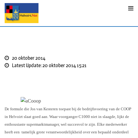
S
k
i
p
t
o
c
o
20 oktober 2014
n
Latest Update: 20 oktober 2014 15:21
t
e
n
t
De formule die Jos van Kesteren toepast bij de bedrijfsvoering van de COOP
in Helvoirt slaat goed aan. Waar voorganger C1000 niet in slaagde, lijkt de
enthousiaste supermarktmanager, wel succesvol te zijn. Elke mederwerker
heeft een tamelijk grote verantwoordelijkheid over een bepaald onderdeel