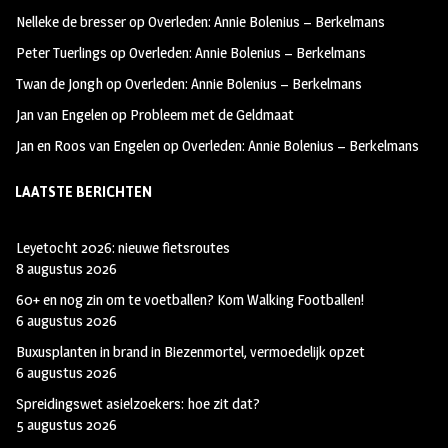
oo
ra
er
Nelleke de bresser
op
Overleden: Annie Bolenius – Berkelmans
k
m
Peter Tuerlings
op
Overleden: Annie Bolenius – Berkelmans
Twan de Jongh
op
Overleden: Annie Bolenius – Berkelmans
Jan van Engelen
op
Probleem met de Geldmaat
Jan en Roos van Engelen
op
Overleden: Annie Bolenius – Berkelmans
LAATSTE BERICHTEN
Leyetocht 2026: nieuwe fietsroutes
8 augustus 2026
60+ en nog zin om te voetballen? Kom Walking Footballen!
6 augustus 2026
Buxusplanten in brand in Biezenmortel, vermoedelijk opzet
6 augustus 2026
Spreidingswet asielzoekers: hoe zit dat?
5 augustus 2026