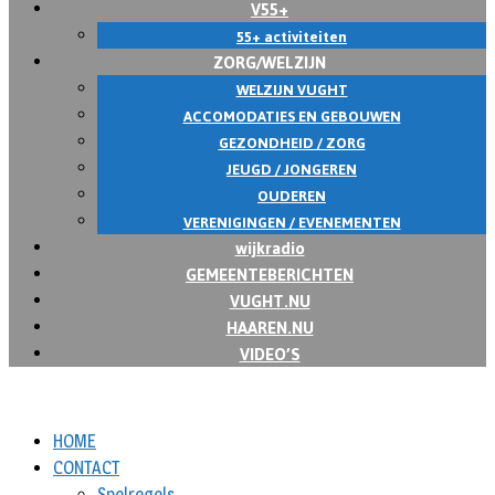
V55+
55+ activiteiten
ZORG/WELZIJN
WELZIJN VUGHT
ACCOMODATIES EN GEBOUWEN
GEZONDHEID / ZORG
JEUGD / JONGEREN
OUDEREN
VERENIGINGEN / EVENEMENTEN
wijkradio
GEMEENTEBERICHTEN
VUGHT.NU
HAAREN.NU
VIDEO’S
HOME
CONTACT
Spelregels