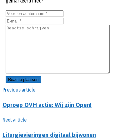
gemarkeerd met
*
Previous article
Oproep OVH actie: Wij zijn Open!
Next article
Liturgievieringen digitaal bijwonen