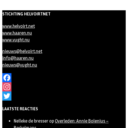
STICHTING HELVOIRTNET
www.helvoirt.net
www.haaren.nu
www.vught.nu
nieuws@helvoirt.net
info@haaren.nu
nieuws@vught.nu
Facebook
Instagram
Twitter
LAATSTE REACTIES
Nelleke de bresser
op
Overleden: Annie Bolenius –
Berkelmans