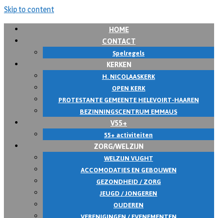
Skip to content
HOME
CONTACT
Spelregels
KERKEN
H. NICOLAASKERK
OPEN KERK
PROTESTANTE GEMEENTE HELEVOIRT-HAAREN
BEZINNINGSCENTRUM EMMAUS
V55+
55+ activiteiten
ZORG/WELZIJN
WELZIJN VUGHT
ACCOMODATIES EN GEBOUWEN
GEZONDHEID / ZORG
JEUGD / JONGEREN
OUDEREN
VERENIGINGEN / EVENEMENTEN