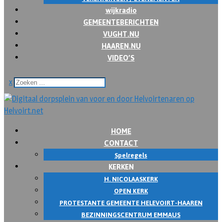
wijkradio
GEMEENTEBERICHTEN
VUGHT.NU
HAAREN.NU
VIDEO’S
x
HOME
CONTACT
Spelregels
KERKEN
H. NICOLAASKERK
OPEN KERK
PROTESTANTE GEMEENTE HELEVOIRT-HAAREN
BEZINNINGSCENTRUM EMMAUS