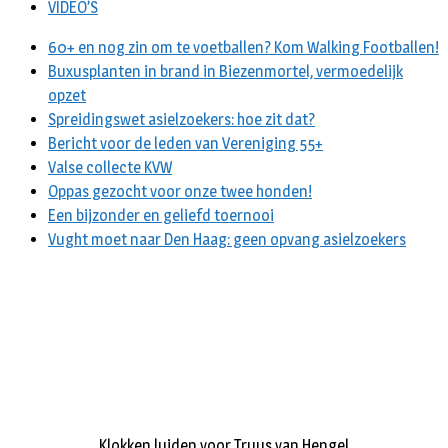
VIDEO’S
60+ en nog zin om te voetballen? Kom Walking Footballen!
Buxusplanten in brand in Biezenmortel, vermoedelijk
opzet
Spreidingswet asielzoekers: hoe zit dat?
Bericht voor de leden van Vereniging 55+
Valse collecte KVW
Oppas gezocht voor onze twee honden!
Een bijzonder en geliefd toernooi
Vught moet naar Den Haag: geen opvang asielzoekers
Klokken luiden voor Truus van Hengel