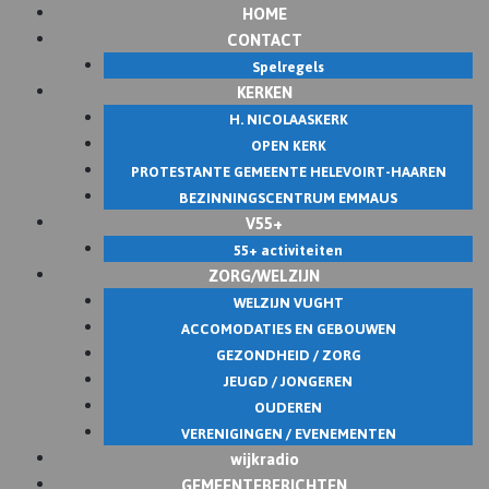
HOME
Skip
CONTACT
to
Spelregels
content
KERKEN
H. NICOLAASKERK
OPEN KERK
PROTESTANTE GEMEENTE HELEVOIRT-HAAREN
BEZINNINGSCENTRUM EMMAUS
V55+
55+ activiteiten
ZORG/WELZIJN
WELZIJN VUGHT
ACCOMODATIES EN GEBOUWEN
GEZONDHEID / ZORG
JEUGD / JONGEREN
OUDEREN
VERENIGINGEN / EVENEMENTEN
wijkradio
GEMEENTEBERICHTEN