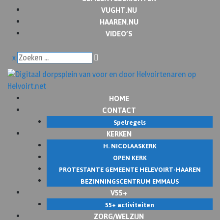
VUGHT.NU
HAAREN.NU
VIDEO’S
x
HOME
CONTACT
Spelregels
KERKEN
H. NICOLAASKERK
OPEN KERK
PROTESTANTE GEMEENTE HELEVOIRT-HAAREN
BEZINNINGSCENTRUM EMMAUS
V55+
55+ activiteiten
ZORG/WELZIJN