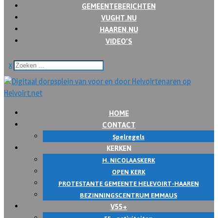
GEMEENTEBERICHTEN
VUGHT.NU
HAAREN.NU
VIDEO’S
x
HOME
CONTACT
Spelregels
KERKEN
H. NICOLAASKERK
OPEN KERK
PROTESTANTE GEMEENTE HELEVOIRT-HAAREN
BEZINNINGSCENTRUM EMMAUS
V55+