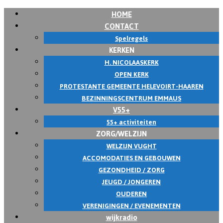
HOME
Skip
CONTACT
to
Spelregels
content
KERKEN
H. NICOLAASKERK
OPEN KERK
PROTESTANTE GEMEENTE HELEVOIRT-HAAREN
BEZINNINGSCENTRUM EMMAUS
V55+
55+ activiteiten
ZORG/WELZIJN
WELZIJN VUGHT
ACCOMODATIES EN GEBOUWEN
GEZONDHEID / ZORG
JEUGD / JONGEREN
OUDEREN
VERENIGINGEN / EVENEMENTEN
wijkradio