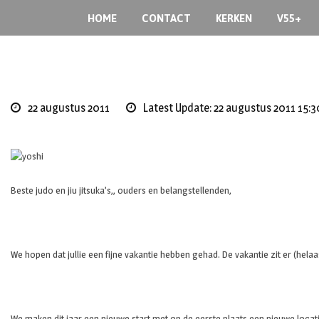
Skip
HOME
CONTACT
KERKEN
V55+
to
content
22 augustus 2011
Latest Update: 22 augustus 2011 15:3
Beste judo en jiu jitsuka’s,, ouders en belangstellenden,
We hopen dat jullie een fijne vakantie hebben gehad. De vakantie zit er (he
We maken dit jaar een nieuwe start met op de eerste plaats een nieuwe locat