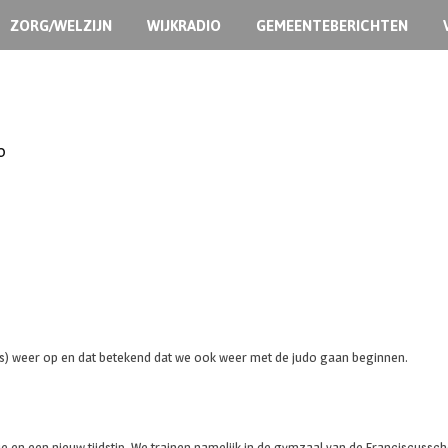
ZORG/WELZIJN
WIJKRADIO
GEMEENTEBERICHTEN
0
laas) weer op en dat betekend dat we ook weer met de judo gaan beginnen.
ie en een nieuw tijdstip. We trainen namelijk in de gymzaal van de Franciscussc