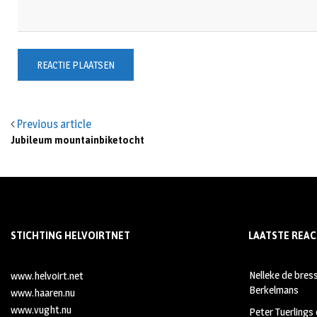
Previous article
Jubileum mountainbiketocht
STICHTING HELVOIRTNET
LAATSTE REAC
Nelleke de bres
www.helvoirt.net
Berkelmans
www.haaren.nu
www.vught.nu
Peter Tuerlings