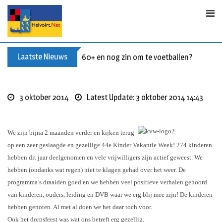
S
k
i
p
t
Laatste Nieuws
60+ en nog zin om te voetballen? Kom Wal
o
c
o
3 oktober 2014
Latest Update: 3 oktober 2014 14:43
n
t
e
We zijn bijna 2 maanden verder en kijken terug
n
op een zeer geslaagde en gezellige 44e Kinder Vakantie Week! 274 kinderen
t
hebben dit jaar deelgenomen en vele vrijwilligers zijn actief geweest. We
hebben (ondanks wat regen) niet te klagen gehad over het weer. De
programma’s draaiden goed en we hebben veel positieve verhalen gehoord
van kinderen, ouders, leiding en DVB waar we erg blij mee zijn! De kinderen
hebben genoten. Al met al doen we het daar toch voor.
Ook het dorpsfeest was wat ons betreft erg gezellig.