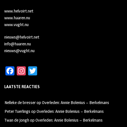
www.helvoirt.net
www.haaren.nu
www.vught.nu
nieuws@helvoirt.net
info@haaren.nu
nieuws@vught.nu
Fa
In
T
ce
st
wi
LAATSTE REACTIES
b
ag
tt
oo
ra
er
Nelleke de bresser
op
Overleden: Annie Bolenius – Berkelmans
k
m
Peter Tuerlings
op
Overleden: Annie Bolenius – Berkelmans
Twan de Jongh
op
Overleden: Annie Bolenius – Berkelmans