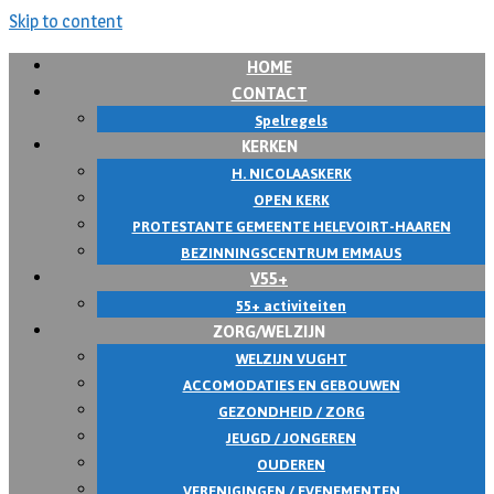
Skip to content
HOME
CONTACT
Spelregels
KERKEN
H. NICOLAASKERK
OPEN KERK
PROTESTANTE GEMEENTE HELEVOIRT-HAAREN
BEZINNINGSCENTRUM EMMAUS
V55+
55+ activiteiten
ZORG/WELZIJN
WELZIJN VUGHT
ACCOMODATIES EN GEBOUWEN
GEZONDHEID / ZORG
JEUGD / JONGEREN
OUDEREN
VERENIGINGEN / EVENEMENTEN