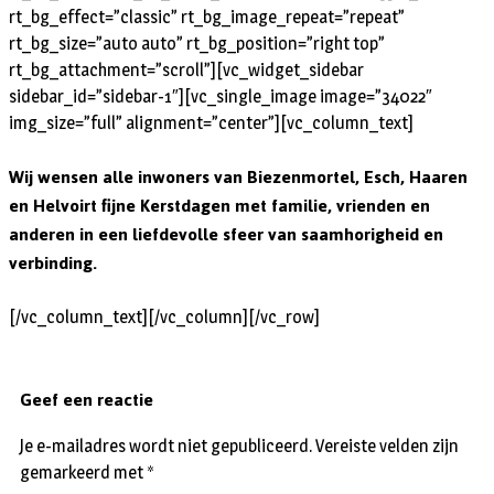
rt_bg_effect=”classic” rt_bg_image_repeat=”repeat”
rt_bg_size=”auto auto” rt_bg_position=”right top”
rt_bg_attachment=”scroll”][vc_widget_sidebar
sidebar_id=”sidebar-1″][vc_single_image image=”34022″
img_size=”full” alignment=”center”][vc_column_text]
Wij wensen alle inwoners van Biezenmortel, Esch, Haaren
en Helvoirt fijne Kerstdagen met familie, vrienden en
anderen in een liefdevolle sfeer van saamhorigheid en
verbinding.
[/vc_column_text][/vc_column][/vc_row]
Geef een reactie
Je e-mailadres wordt niet gepubliceerd.
Vereiste velden zijn
gemarkeerd met
*