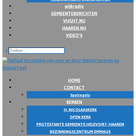
wijkradio
GEMEENTEBERICHTEN
VUGHT.NU
HAAREN.NU
VIDEO’S
x
HOME
CONTACT
Spelregels
KERKEN
H. NICOLAASKERK
OPEN KERK
PROTESTANTE GEMEENTE HELEVOIRT-HAAREN
BEZINNINGSCENTRUM EMMAUS