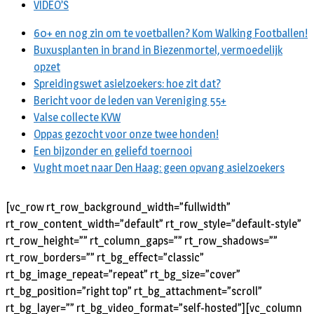
VIDEO’S
60+ en nog zin om te voetballen? Kom Walking Footballen!
Buxusplanten in brand in Biezenmortel, vermoedelijk
opzet
Spreidingswet asielzoekers: hoe zit dat?
Bericht voor de leden van Vereniging 55+
Valse collecte KVW
Oppas gezocht voor onze twee honden!
Een bijzonder en geliefd toernooi
Vught moet naar Den Haag: geen opvang asielzoekers
[vc_row rt_row_background_width=”fullwidth”
rt_row_content_width=”default” rt_row_style=”default-style”
rt_row_height=”” rt_column_gaps=”” rt_row_shadows=””
rt_row_borders=”” rt_bg_effect=”classic”
rt_bg_image_repeat=”repeat” rt_bg_size=”cover”
rt_bg_position=”right top” rt_bg_attachment=”scroll”
rt_bg_layer=”” rt_bg_video_format=”self-hosted”][vc_column