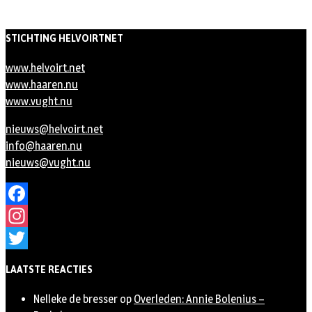
STICHTING HELVOIRTNET
www.helvoirt.net
www.haaren.nu
www.vught.nu
nieuws@helvoirt.net
info@haaren.nu
nieuws@vught.nu
Facebook
Instagram
Twitter
LAATSTE REACTIES
Nelleke de bresser
op
Overleden: Annie Bolenius –