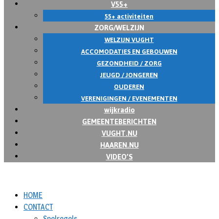
V55+
55+ activiteiten
ZORG/WELZIJN
WELZIJN VUGHT
ACCOMODATIES EN GEBOUWEN
GEZONDHEID / ZORG
JEUGD / JONGEREN
OUDEREN
VERENIGINGEN / EVENEMENTEN
wijkradio
GEMEENTEBERICHTEN
VUGHT.NU
HAAREN.NU
VIDEO’S
HOME
CONTACT
Spelregels