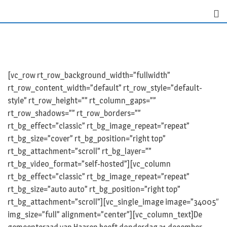
S
k
i
p
t
o
[vc_row rt_row_background_width=”fullwidth”
c
rt_row_content_width=”default” rt_row_style=”default-
o
style” rt_row_height=”” rt_column_gaps=””
n
rt_row_shadows=”” rt_row_borders=””
t
rt_bg_effect=”classic” rt_bg_image_repeat=”repeat”
e
rt_bg_size=”cover” rt_bg_position=”right top”
n
rt_bg_attachment=”scroll” rt_bg_layer=””
t
rt_bg_video_format=”self-hosted”][vc_column
rt_bg_effect=”classic” rt_bg_image_repeat=”repeat”
rt_bg_size=”auto auto” rt_bg_position=”right top”
rt_bg_attachment=”scroll”][vc_single_image image=”34005″
img_size=”full” alignment=”center”][vc_column_text]De