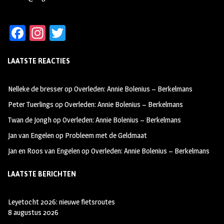
Fa
In
T
ce
st
wi
LAATSTE REACTIES
b
ag
tt
oo
ra
er
Nelleke de bresser
op
Overleden: Annie Bolenius – Berkelmans
k
m
Peter Tuerlings
op
Overleden: Annie Bolenius – Berkelmans
Twan de Jongh
op
Overleden: Annie Bolenius – Berkelmans
Jan van Engelen
op
Probleem met de Geldmaat
Jan en Roos van Engelen
op
Overleden: Annie Bolenius – Berkelmans
LAATSTE BERICHTEN
Leyetocht 2026: nieuwe fietsroutes
8 augustus 2026