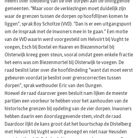
neemt over toedeling van de vier dorpen aan de omliggende
gemeenten. “Maar voor de verkiezingen moet duidelijk zijn
waar de grenzen tussen de dorpen op hoofdlijnen komen te
liggen”, sprak Boy Scholtze (VVD). “Dan is er een uitgangspunt
om de inspraak met de inwoners mee in te gaan.” Een motie
van de VVD waarin werd voorgesteld om Helvoirt bij Vught te
voegen, Esch bij Boxtel en Haaren en Biezenmortel bij
Oisterwijk kreeg geen steun, vooral omdat geen enkele fractie
het eens was om Biezenmortel bij Oisterwijk te voegen. De
raad beslist later over die hoofdindeling “want dat moet eerst
gebeuren voordat je beslist over grenscorrecties tussen
dorpen”, sprak wethouder Eric van den Dungen.
Hoewel de raad daarover geen besluit nam lijken de meeste
partijen een voorkeur te hebben voor het aanhouden van de
historische grenzen bij opdeling van de vier dorpen. Inwoners
hebben daarin een doorslaggevende stem, vindt de raad.
Daardoor lijkt de kans groot dat het buurtschap de Distelberg
met Helvoirt bij Vught wordt gevoegd en niet naar Heusden