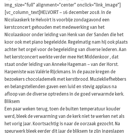
img_size=”full” alignment=”center” onclick=”link_image”]
[vc_column_text]HELVOIRT – 16 december 2018. In de
Nicolaaskerk te Helvoirt is voorbije zondagavond een
kerstconcert gehouden met medewerking van het
Nicolaaskoor onder leiding van Henk van der Sanden die het
koor ook met piano begeleidde. Regelmatig nam hij ook plaats
achter het orgel voor de begeleiding van diverse lederen. Aan
het kerstconcert werkte verder mee Het Middenkoor , dat
staat onder leiding van Anneke Hageman – van der Horst.
Harpeniste was Valérie Rijckmans. In de pauze kregen de
bezoekers chocolademelk met kerstbrood. Muziekliefhebbers
en belangstellenden gaven een luid en stevig applaus na
afloop van de diverse optredens in de goed verwarmde kerk.
Bliksem
Een paar weken terug, toen de buiten temperatuur kouder
werd, bleek de verwarming van de kerk niet te werken net als
het vorig jaar. Koortsachtig is naar de oorzaak gezocht. Na
speurwerk bleek eerder dit jaar de bliksem te zijn ingeslagen