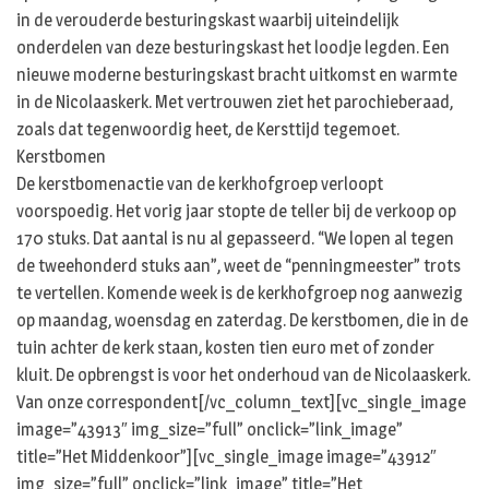
in de verouderde besturingskast waarbij uiteindelijk
onderdelen van deze besturingskast het loodje legden. Een
nieuwe moderne besturingskast bracht uitkomst en warmte
in de Nicolaaskerk. Met vertrouwen ziet het parochieberaad,
zoals dat tegenwoordig heet, de Kersttijd tegemoet.
Kerstbomen
De kerstbomenactie van de kerkhofgroep verloopt
voorspoedig. Het vorig jaar stopte de teller bij de verkoop op
170 stuks. Dat aantal is nu al gepasseerd. “We lopen al tegen
de tweehonderd stuks aan”, weet de “penningmeester” trots
te vertellen. Komende week is de kerkhofgroep nog aanwezig
op maandag, woensdag en zaterdag. De kerstbomen, die in de
tuin achter de kerk staan, kosten tien euro met of zonder
kluit. De opbrengst is voor het onderhoud van de Nicolaaskerk.
Van onze correspondent[/vc_column_text][vc_single_image
image=”43913″ img_size=”full” onclick=”link_image”
title=”Het Middenkoor”][vc_single_image image=”43912″
img_size=”full” onclick=”link_image” title=”Het