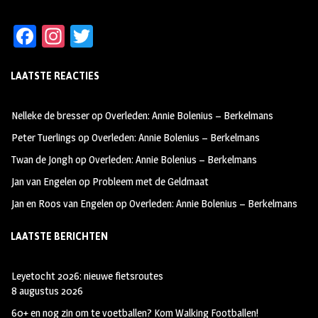
Fa
In
T
ce
st
wi
LAATSTE REACTIES
b
ag
tt
oo
ra
er
Nelleke de bresser
op
Overleden: Annie Bolenius – Berkelmans
k
m
Peter Tuerlings
op
Overleden: Annie Bolenius – Berkelmans
Twan de Jongh
op
Overleden: Annie Bolenius – Berkelmans
Jan van Engelen
op
Probleem met de Geldmaat
Jan en Roos van Engelen
op
Overleden: Annie Bolenius – Berkelmans
LAATSTE BERICHTEN
Leyetocht 2026: nieuwe fietsroutes
8 augustus 2026
60+ en nog zin om te voetballen? Kom Walking Footballen!