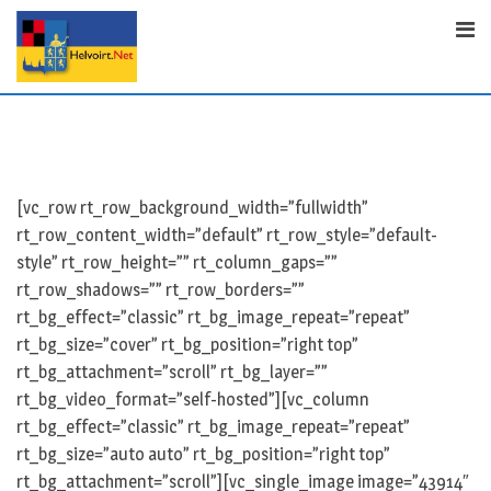
S
k
i
p
t
o
c
o
[vc_row rt_row_background_width=”fullwidth”
n
rt_row_content_width=”default” rt_row_style=”default-
t
style” rt_row_height=”” rt_column_gaps=””
e
rt_row_shadows=”” rt_row_borders=””
n
rt_bg_effect=”classic” rt_bg_image_repeat=”repeat”
t
rt_bg_size=”cover” rt_bg_position=”right top”
rt_bg_attachment=”scroll” rt_bg_layer=””
rt_bg_video_format=”self-hosted”][vc_column
rt_bg_effect=”classic” rt_bg_image_repeat=”repeat”
rt_bg_size=”auto auto” rt_bg_position=”right top”
rt_bg_attachment=”scroll”][vc_single_image image=”43914″