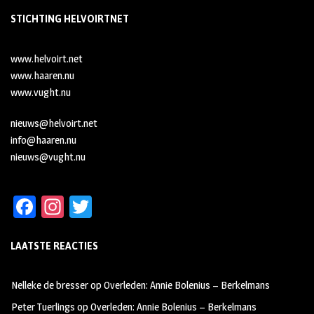
STICHTING HELVOIRTNET
www.helvoirt.net
www.haaren.nu
www.vught.nu
nieuws@helvoirt.net
info@haaren.nu
nieuws@vught.nu
Fa
In
T
ce
st
wi
LAATSTE REACTIES
b
ag
tt
oo
ra
er
Nelleke de bresser
op
Overleden: Annie Bolenius – Berkelmans
k
m
Peter Tuerlings
op
Overleden: Annie Bolenius – Berkelmans