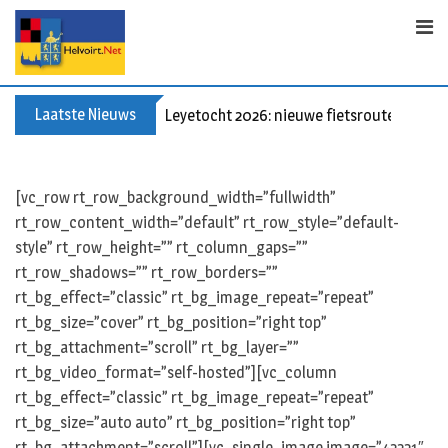
Skip
to
content
Laatste Nieuws
Leyetocht 2026: nieuwe fietsroutes
[vc_row rt_row_background_width=”fullwidth”
rt_row_content_width=”default” rt_row_style=”default-
style” rt_row_height=”” rt_column_gaps=””
rt_row_shadows=”” rt_row_borders=””
rt_bg_effect=”classic” rt_bg_image_repeat=”repeat”
rt_bg_size=”cover” rt_bg_position=”right top”
rt_bg_attachment=”scroll” rt_bg_layer=””
rt_bg_video_format=”self-hosted”][vc_column
rt_bg_effect=”classic” rt_bg_image_repeat=”repeat”
rt_bg_size=”auto auto” rt_bg_position=”right top”
rt_bg_attachment=”scroll”][vc_single_image image=”42221″