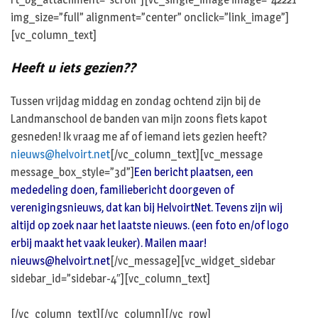
img_size=”full” alignment=”center” onclick=”link_image”]
[vc_column_text]
Heeft u iets gezien??
Tussen vrijdag middag en zondag ochtend zijn bij de
Landmanschool de banden van mijn zoons fiets kapot
gesneden! Ik vraag me af of iemand iets gezien heeft?
nieuws@helvoirt.net
[/vc_column_text][vc_message
message_box_style=”3d”]
Een bericht plaatsen, een
mededeling doen, familiebericht doorgeven of
verenigingsnieuws, dat kan bij HelvoirtNet. Tevens zijn wij
altijd op zoek naar het laatste nieuws. (een foto en/of logo
erbij maakt het vaak leuker). Mailen maar!
nieuws@helvoirt.net
[/vc_message][vc_widget_sidebar
sidebar_id=”sidebar-4″][vc_column_text]
[/vc_column_text][/vc_column][/vc_row]