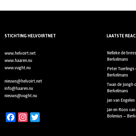
STICHTING HELVOIRTNET
LAATSTE REAC
Nelleke de bres
www.helvoirt.net
Berkelmans
www.haaren.nu
www.vught.nu
Peter Tuerlings
Berkelmans
nieuws@helvoirt.net
Twan de Jongh
info@haaren.nu
Berkelmans
nieuws@vught.nu
Jan van Engelen
Jan en Roos van
Fa
In
T
Bolenius – Ber
ce
st
wi