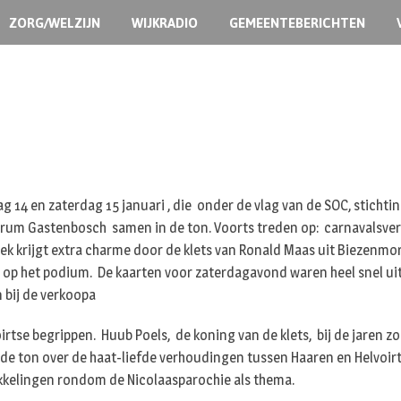
ZORG/WELZIJN
WIJKRADIO
GEMEENTEBERICHTEN
g 14 en zaterdag 15 januari , die onder de vlag van de SOC, stichti
trum Gastenbosch samen in de ton. Voorts treden op: carnavalsvere
k krijgt extra charme door de klets van Ronald Maas uit Biezenmor
op het podium. De kaarten voor zaterdagavond waren heel snel uitve
 bij de verkoopa
oirtse begrippen. Huub Poels, de koning van de klets, bij de jaren z
n de ton over de haat-liefde verhoudingen tussen Haaren en Helvoirt
ikkelingen rondom de Nicolaasparochie als thema.