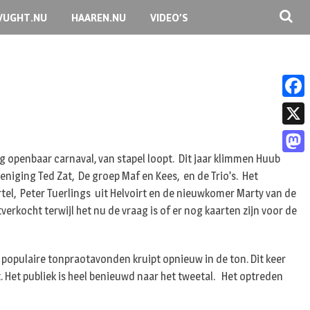
VUGHT.NU
HAAREN.NU
VIDEO’S
F
a
X
c
ng openbaar carnaval, van stapel loopt. Dit jaar klimmen Huub
M
e
niging Ted Zat, De groep Maf en Kees, en de Trio’s. Het
a
tel, Peter Tuerlings uit Helvoirt en de nieuwkomer Marty van de
b
s
rkocht terwijl het nu de vraag is of er nog kaarten zijn voor de
o
t
o
o
o populaire tonpraotavonden kruipt opnieuw in de ton. Dit keer
k
d
. Het publiek is heel benieuwd naar het tweetal. Het optreden
o