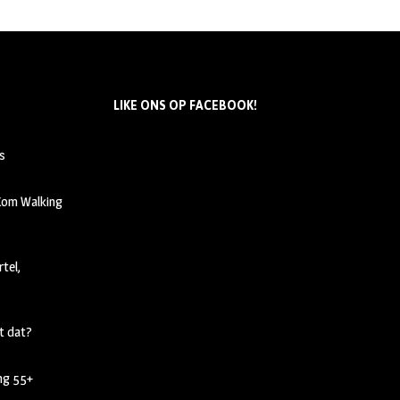
LIKE ONS OP FACEBOOK!
s
 Kom Walking
tel,
t dat?
ing 55+