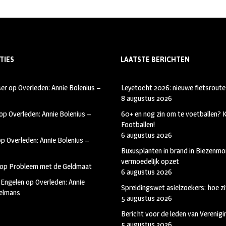
TIES
LAATSTE BERICHTEN
ser
op
Overleden: Annie Bolenius –
Leyetocht 2026: nieuwe fietsroute
8 augustus 2026
op
Overleden: Annie Bolenius –
60+ en nog zin om te voetballen?
Footballen!
6 augustus 2026
op
Overleden: Annie Bolenius –
Buxusplanten in brand in Biezenmor
vermoedelijk opzet
op
Probleem met de Geldmaat
6 augustus 2026
 Engelen
op
Overleden: Annie
Spreidingswet asielzoekers: hoe zi
kelmans
5 augustus 2026
Bericht voor de leden van Verenig
5 augustus 2026