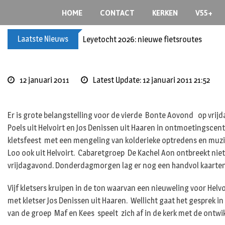
Skip
HOME
CONTACT
KERKEN
V55+
to
content
Laatste Nieuws
Leyetocht 2026: nieuwe fietsroutes
12 januari 2011
Latest Update: 12 januari 2011 21:52
Er is grote belangstelling voor de vierde Bonte Aovond op vrijda
Poels uit Helvoirt en Jos Denissen uit Haaren in ontmoetingscen
kletsfeest met een mengeling van kolderieke optredens en muzie
Loo ook uit Helvoirt. Cabaretgroep De Kachel Aon ontbreekt niet 
vrijdagavond. Donderdagmorgen lag er nog een handvol kaarten
Vijf kletsers kruipen in de ton waarvan een nieuweling voor Helv
met kletser Jos Denissen uit Haaren. Wellicht gaat het gesprek i
van de groep Maf en Kees speelt zich af in de kerk met de ontw