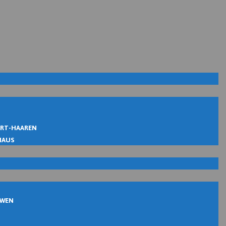
IRT-HAAREN
MAUS
UWEN