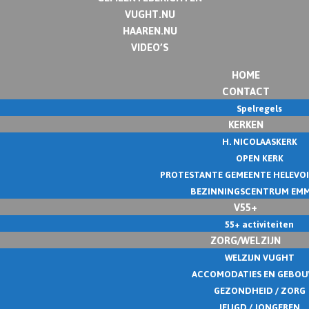
VUGHT.NU
HAAREN.NU
VIDEO’S
HOME
CONTACT
Spelregels
KERKEN
H. NICOLAASKERK
OPEN KERK
PROTESTANTE GEMEENTE HELEVO
BEZINNINGSCENTRUM EM
V55+
55+ activiteiten
ZORG/WELZIJN
WELZIJN VUGHT
ACCOMODATIES EN GEBO
GEZONDHEID / ZORG
JEUGD / JONGEREN