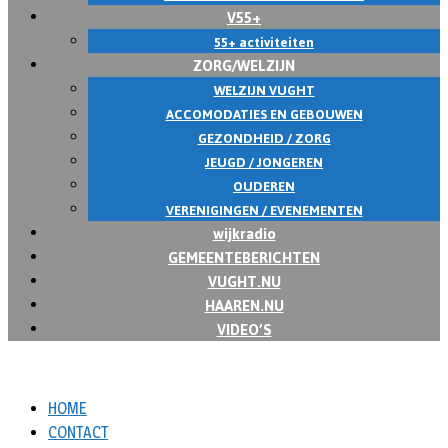
V55+
55+ activiteiten
ZORG/WELZIJN
WELZIJN VUGHT
ACCOMODATIES EN GEBOUWEN
GEZONDHEID / ZORG
JEUGD / JONGEREN
OUDEREN
VERENIGINGEN / EVENEMENTEN
wijkradio
GEMEENTEBERICHTEN
VUGHT.NU
HAAREN.NU
VIDEO’S
HOME
CONTACT