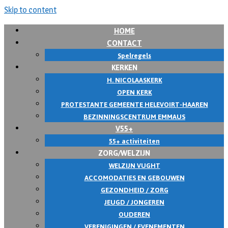
Skip to content
HOME
CONTACT
Spelregels
KERKEN
H. NICOLAASKERK
OPEN KERK
PROTESTANTE GEMEENTE HELEVOIRT-HAAREN
BEZINNINGSCENTRUM EMMAUS
V55+
55+ activiteiten
ZORG/WELZIJN
WELZIJN VUGHT
ACCOMODATIES EN GEBOUWEN
GEZONDHEID / ZORG
JEUGD / JONGEREN
OUDEREN
VERENIGINGEN / EVENEMENTEN