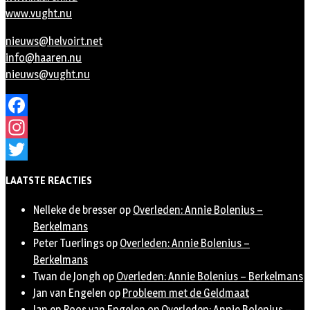
www.vught.nu
nieuws@helvoirt.net
info@haaren.nu
nieuws@vught.nu
Facebook
Instagram
Twitter
LAATSTE REACTIES
Nelleke de bresser
op
Overleden: Annie Bolenius –
Berkelmans
Peter Tuerlings
op
Overleden: Annie Bolenius –
Berkelmans
Twan de Jongh
op
Overleden: Annie Bolenius – Berkelmans
Jan van Engelen
op
Probleem met de Geldmaat
Jan en Roos van Engelen
op
Overleden: Annie Bolenius –