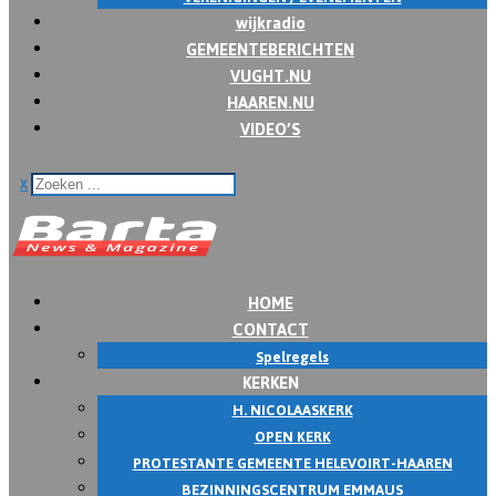
wijkradio
GEMEENTEBERICHTEN
VUGHT.NU
HAAREN.NU
VIDEO’S
x
HOME
CONTACT
Spelregels
KERKEN
H. NICOLAASKERK
OPEN KERK
PROTESTANTE GEMEENTE HELEVOIRT-HAAREN
BEZINNINGSCENTRUM EMMAUS