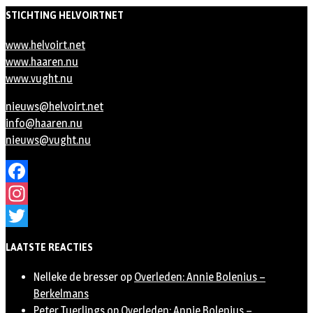
STICHTING HELVOIRTNET
www.helvoirt.net
www.haaren.nu
www.vught.nu
nieuws@helvoirt.net
info@haaren.nu
nieuws@vught.nu
Facebook
Instagram
Twitter
LAATSTE REACTIES
Nelleke de bresser
op
Overleden: Annie Bolenius –
Berkelmans
Peter Tuerlings
op
Overleden: Annie Bolenius –