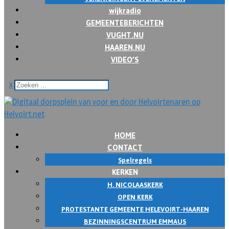
wijkradio
GEMEENTEBERICHTEN
VUGHT.NU
HAAREN.NU
VIDEO’S
x
HOME
CONTACT
Spelregels
KERKEN
H. NICOLAASKERK
OPEN KERK
PROTESTANTE GEMEENTE HELEVOIRT-HAAREN
BEZINNINGSCENTRUM EMMAUS