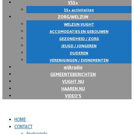
V55+
55+ activiteiten
ZORG/WELZIJN
WELZIJN VUGHT
ACCOMODATIES EN GEBOUWEN
GEZONDHEID / ZORG
JEUGD / JONGEREN
OUDEREN
VERENIGINGEN / EVENEMENTEN
wijkradio
GEMEENTEBERICHTEN
VUGHT.NU
HAAREN.NU
VIDEO’S
HOME
CONTACT
Spelregels