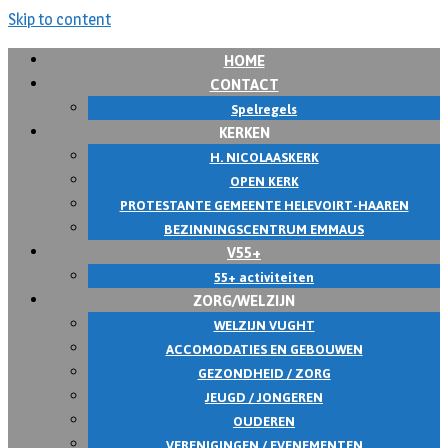
Skip to content
HOME
CONTACT
Spelregels
KERKEN
H. NICOLAASKERK
OPEN KERK
PROTESTANTE GEMEENTE HELEVOIRT-HAAREN
BEZINNINGSCENTRUM EMMAUS
V55+
55+ activiteiten
ZORG/WELZIJN
WELZIJN VUGHT
ACCOMODATIES EN GEBOUWEN
GEZONDHEID / ZORG
JEUGD / JONGEREN
OUDEREN
VERENIGINGEN / EVENEMENTEN