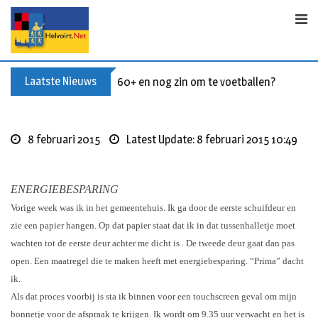
S
k
i
p
t
Laatste Nieuws
60+ en nog zin om te voetballen? Kom Wal
o
c
o
8 februari 2015
Latest Update: 8 februari 2015 10:49
n
t
e
ENERGIEBESPARING
n
Vorige week was ik in het gemeentehuis. Ik ga door de eerste schuifdeur en
t
zie een papier hangen. Op dat papier staat dat ik in dat tussenhalletje moet
wachten tot de eerste deur achter me dicht is . De tweede deur gaat dan pas
open. Een maatregel die te maken heeft met energiebesparing. “Prima” dacht
ik.
Als dat proces voorbij is sta ik binnen voor een touchscreen geval om mijn
bonnetje voor de afspraak te krijgen. Ik wordt om 9.35 uur verwacht en het is