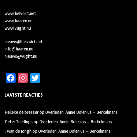
www.helvoirt.net
www.haaren.nu
www.vught.nu
nieuws@helvoirt.net
info@haaren.nu
nieuws@vught.nu
Fa
In
T
ce
st
wi
LAATSTE REACTIES
b
ag
tt
oo
ra
er
Nelleke de bresser
op
Overleden: Annie Bolenius – Berkelmans
k
m
Peter Tuerlings
op
Overleden: Annie Bolenius – Berkelmans
Twan de Jongh
op
Overleden: Annie Bolenius – Berkelmans