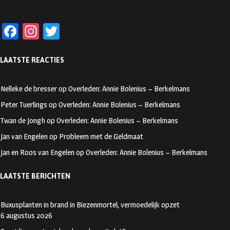
Fa
In
T
ce
st
wi
LAATSTE REACTIES
b
ag
tt
oo
ra
er
Nelleke de bresser
op
Overleden: Annie Bolenius – Berkelmans
k
m
Peter Tuerlings
op
Overleden: Annie Bolenius – Berkelmans
Twan de Jongh
op
Overleden: Annie Bolenius – Berkelmans
Jan van Engelen
op
Probleem met de Geldmaat
Jan en Roos van Engelen
op
Overleden: Annie Bolenius – Berkelmans
LAATSTE BERICHTEN
Buxusplanten in brand in Biezenmortel, vermoedelijk opzet
6 augustus 2026