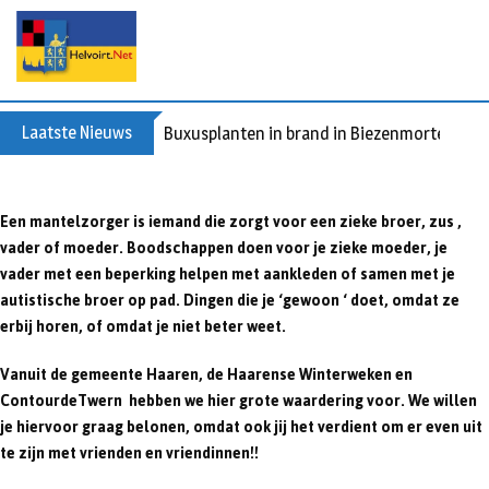
S
k
i
p
t
Laatste Nieuws
Buxusplanten in brand in Biezenmortel, ver
o
c
o
Een mantelzorger is iemand die zorgt voor een zieke broer, zus ,
n
vader of moeder. Boodschappen doen voor je zieke moeder, je
t
vader met een beperking helpen met aankleden of samen met je
e
autistische broer op pad. Dingen die je ‘gewoon ‘ doet, omdat ze
n
erbij horen, of omdat je niet beter weet.
t
Vanuit de gemeente Haaren, de Haarense Winterweken en
ContourdeTwern hebben we hier grote waardering voor. We willen
je hiervoor graag belonen, omdat ook jij het verdient om er even uit
te zijn met vrienden en vriendinnen!!