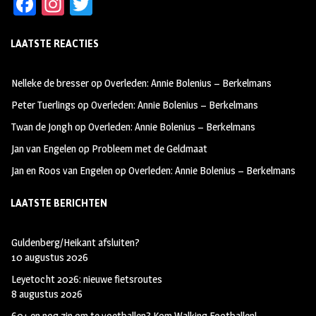
Fa
In
T
ce
st
wi
LAATSTE REACTIES
b
ag
tt
oo
ra
er
Nelleke de bresser
op
Overleden: Annie Bolenius – Berkelmans
k
m
Peter Tuerlings
op
Overleden: Annie Bolenius – Berkelmans
Twan de Jongh
op
Overleden: Annie Bolenius – Berkelmans
Jan van Engelen
op
Probleem met de Geldmaat
Jan en Roos van Engelen
op
Overleden: Annie Bolenius – Berkelmans
LAATSTE BERICHTEN
Guldenberg/Heikant afsluiten?
10 augustus 2026
Leyetocht 2026: nieuwe fietsroutes
8 augustus 2026
60+ en nog zin om te voetballen? Kom Walking Footballen!