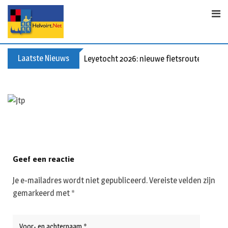
S
k
i
p
t
Laatste Nieuws
Leyetocht 2026: nieuwe fietsroutes
o
c
o
n
t
e
n
t
Geef een reactie
Je e-mailadres wordt niet gepubliceerd.
Vereiste velden zijn
gemarkeerd met
*