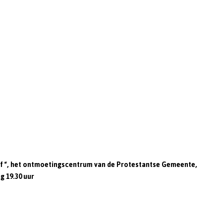
of “, het ontmoetingscentrum van de Protestantse Gemeente,
g 19.30 uur