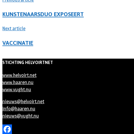
KUNSTENAARSDUO EXPOSEERT
Next article
VACCINATIE
STICHTING HELVOIRTNET
www.helvoirt.net
www.haaren.nu
www.vught.nu
nieuws@helvoirt.net
info@haaren.nu
nieuws@vught.nu