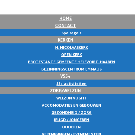
HOME
CONTACT
Spelregels
KERKEN
H. NICOLAASKERK
OPEN KERK
PROTESTANTE GEMEENTE HELEVOIRT-HAAREN
BEZINNINGSCENTRUM EMMAUS
V55+
55+ activiteiten
ZORG/WELZIJN
WELZIJN VUGHT
ACCOMODATIES EN GEBOUWEN
GEZONDHEID / ZORG
JEUGD / JONGEREN
OUDEREN
VERENIGINGEN / EVENEMENTEN