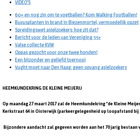
VIDEO’S
60+ en nog zin om te voetballen? Kom Walking Footballen!
Buxusplanten in brand in Biezenmortel, vermoedelijk opzet
Spreidingswet asielzoekers: hoe zit dat?
Bericht voor de leden van Vereniging 55+
Valse collecte KVW
Oppas gezocht voor onze twee honden!
Een bijzonder en geliefd toernooi
Vught moet naar Den Haag: geen opvang asielzoekers
HEEMKUNDEKRING DE KLEINE MEIJERIJ
Op maandag 27 maart 2017 zal de Heemkundekring “de Kleine Meije
Kerkstraat 64 in Oisterwijk (parkeergelegenheid op loopafstand bi
Bijzondere aandacht zal gegeven worden aan het 70 jarig bestaan 