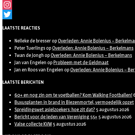
Facebook
Instagram
Twitter
LAATSTE REACTIES
Nelleke de bresser
op
Overleden: Annie Bolenius – Berkelma
Peter Tuerlings
op
Overleden: Annie Bolenius – Berkelmans
Twan de Jongh
op
Overleden: Annie Bolenius – Berkelmans
Jan van Engelen
op
Probleem met de Geldmaat
Jan en Roos van Engelen
op
Overleden: Annie Bolenius – Be
LAATSTE BERICHTEN
60+ en nog zin om te voetballen? Kom Walking Footballen!
Buxusplanten in brand in Biezenmortel, vermoedelijk opzet
Spreidingswet asielzoekers: hoe zit dat?
5 augustus 2026
Bericht voor de leden van Vereniging 55+
5 augustus 2026
Valse collecte KVW
5 augustus 2026