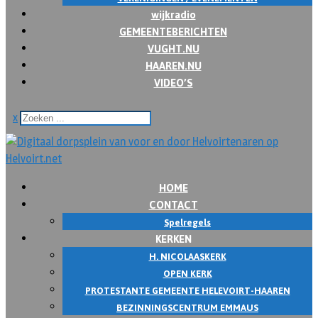
wijkradio
GEMEENTEBERICHTEN
VUGHT.NU
HAAREN.NU
VIDEO’S
x
HOME
CONTACT
Spelregels
KERKEN
H. NICOLAASKERK
OPEN KERK
PROTESTANTE GEMEENTE HELEVOIRT-HAAREN
BEZINNINGSCENTRUM EMMAUS