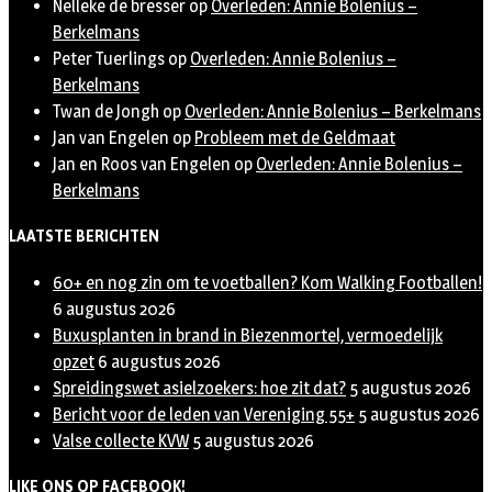
Nelleke de bresser
op
Overleden: Annie Bolenius –
Berkelmans
Peter Tuerlings
op
Overleden: Annie Bolenius –
Berkelmans
Twan de Jongh
op
Overleden: Annie Bolenius – Berkelmans
Jan van Engelen
op
Probleem met de Geldmaat
Jan en Roos van Engelen
op
Overleden: Annie Bolenius –
Berkelmans
LAATSTE BERICHTEN
60+ en nog zin om te voetballen? Kom Walking Footballen!
6 augustus 2026
Buxusplanten in brand in Biezenmortel, vermoedelijk
opzet
6 augustus 2026
Spreidingswet asielzoekers: hoe zit dat?
5 augustus 2026
Bericht voor de leden van Vereniging 55+
5 augustus 2026
Valse collecte KVW
5 augustus 2026
LIKE ONS OP FACEBOOK!