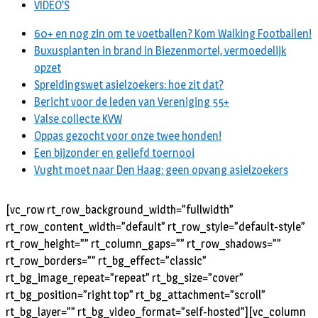
VIDEO’S
60+ en nog zin om te voetballen? Kom Walking Footballen!
Buxusplanten in brand in Biezenmortel, vermoedelijk
opzet
Spreidingswet asielzoekers: hoe zit dat?
Bericht voor de leden van Vereniging 55+
Valse collecte KVW
Oppas gezocht voor onze twee honden!
Een bijzonder en geliefd toernooi
Vught moet naar Den Haag: geen opvang asielzoekers
[vc_row rt_row_background_width=”fullwidth”
rt_row_content_width=”default” rt_row_style=”default-style”
rt_row_height=”” rt_column_gaps=”” rt_row_shadows=””
rt_row_borders=”” rt_bg_effect=”classic”
rt_bg_image_repeat=”repeat” rt_bg_size=”cover”
rt_bg_position=”right top” rt_bg_attachment=”scroll”
rt_bg_layer=”” rt_bg_video_format=”self-hosted”][vc_column