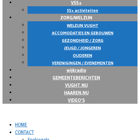
V55+
55+ activiteiten
ZORG/WELZIJN
WELZIJN VUGHT
ACCOMODATIES EN GEBOUWEN
GEZONDHEID / ZORG
JEUGD / JONGEREN
OUDEREN
VERENIGINGEN / EVENEMENTEN
wijkradio
GEMEENTEBERICHTEN
VUGHT.NU
HAAREN.NU
VIDEO’S
HOME
CONTACT
Spelregels