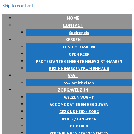
Skip to content
HOME
CONTACT
Spelregels
KERKEN
H. NICOLAASKERK
OPEN KERK
PROTESTANTE GEMEENTE HELEVOIRT-HAAREN
BEZINNINGSCENTRUM EMMAUS
V55+
55+ activiteiten
ZORG/WELZIJN
WELZIJN VUGHT
ACCOMODATIES EN GEBOUWEN
GEZONDHEID / ZORG
JEUGD / JONGEREN
OUDEREN
VERENIGINGEN / EVENEMENTEN