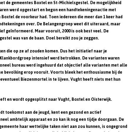
met de gemeentes Boxtel en St-Michielsgestel. De mogelijkheid
n
aren werd opgestart en begon een handtekeningenactie met
 Boxtel de voorkeur had. Toen iedereen die meer dan 1 keer had
andtekeningen over. De Belangengroep weet dit uiteraard, maar
ief geïnformeerd. Maar vooruit, 2000 is ook best veel. De
gestel was van de baan. Doel bereikt zou je zeggen.
en die op ze af zouden komen. Dus het initiatief naar je
 Klankbordgroep intensief werd betrokken. De varianten waren
ioneel bureau werd ingehuurd dat objectief alle varianten met alle
nse bevolking erop vooruit. Voorts bleek het enthousiasme bij de
ventueel Biezenmortel in te lijven. Vught heeft niets met hun
eft en wordt opgesplitst naar Vught, Boxtel en Oisterwijk.
biedt toekomst aan de jeugd, kent een gezond en actief
neel ambtelijk apparaat en zo kan ik nog een tijdje doorgaan. De
emeente haar wettelijke taken niet aan zou kunnen, is ongegrond