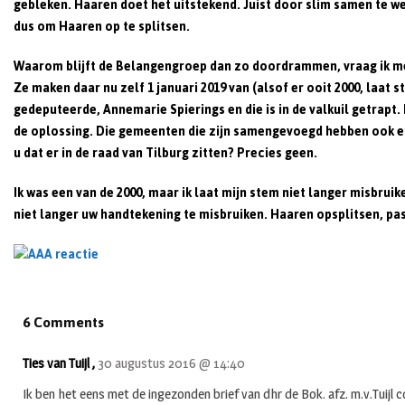
gebleken. Haaren doet het uitstekend. Juist door slim samen te we
dus om Haaren op te splitsen.
Waarom blijft de Belangengroep dan zo doordrammen, vraag ik me af
Ze maken daar nu zelf 1 januari 2019 van (alsof er ooit 2000, laa
gedeputeerde, Annemarie Spierings en die is in de valkuil getrap
de oplossing. Die gemeenten die zijn samengevoegd hebben ook e
u dat er in de raad van Tilburg zitten? Precies geen.
Ik was een van de 2000, maar ik laat mijn stem niet langer misbrui
niet langer uw handtekening te misbruiken. Haaren opsplitsen, pas
6 Comments
Ties van Tuijl ,
30 augustus 2016 @ 14:40
Ik ben het eens met de ingezonden brief van dhr de Bok. afz. m.v.Tuijl 