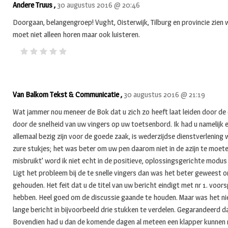
Andere Truus ,
30 augustus 2016 @ 20:46
Doorgaan, belangengroep! Vught, Oisterwijk, Tilburg en provincie zien
moet niet alleen horen maar ook luisteren.
Van Balkom Tekst & Communicatie ,
30 augustus 2016 @ 21:19
Wat jammer nou meneer de Bok dat u zich zo heeft laat leiden door de d
door de snelheid van uw vingers op uw toetsenbord. Ik had u namelijk
allemaal bezig zijn voor de goede zaak, is wederzijdse dienstverlening
zure stukjes; het was beter om uw pen daarom niet in de azijn te moet
misbruikt’ word ik niet echt in de positieve, oplossingsgerichte modus
Ligt het probleem bij de te snelle vingers dan was het beter geweest o
gehouden. Het feit dat u de titel van uw bericht eindigt met nr 1. voor
hebben. Heel goed om de discussie gaande te houden. Maar was het nie
lange bericht in bijvoorbeeld drie stukken te verdelen. Gegarandeerd
Bovendien had u dan de komende dagen al meteen een klapper kunnen