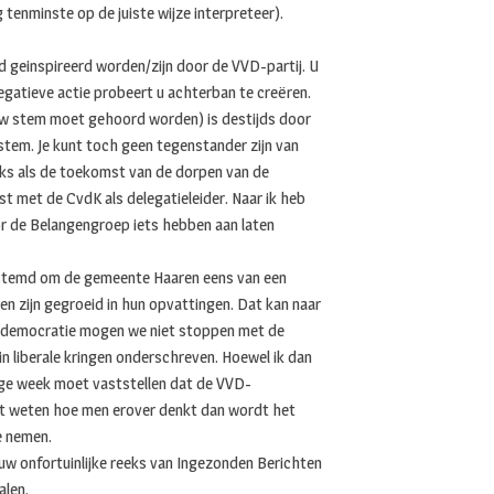
 tenminste op de juiste wijze interpreteer).
eld geinspireerd worden/zijn door de VVD-partij. U
gatieve actie probeert u achterban te creëren.
 (Uw stem moet gehoord worden) is destijds door
stem. Je kunt toch geen tegenstander zijn van
ijks als de toekomst van de dorpen van de
t met de CvdK als delegatieleider. Naar ik heb
or de Belangengroep iets hebben aan laten
stemd om de gemeente Haaren eens van een
gen zijn gegroeid in hun opvattingen. Dat kan naar
een democratie mogen we niet stoppen met de
n liberale kringen onderschreven. Hoewel ik dan
rige week moet vaststellen dat de VVD-
wilt weten hoe men erover denkt dan wordt het
e nemen.
 uw onfortuinlijke reeks van Ingezonden Berichten
alen.