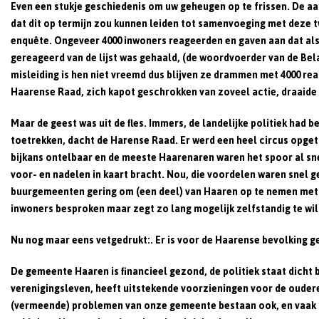
Even een stukje geschiedenis om uw geheugen op te frissen. De a
dat dit op termijn zou kunnen leiden tot samenvoeging met dez
enquête. Ongeveer 4000 inwoners reageerden en gaven aan dat als 
gereageerd van de lijst was gehaald, (de woordvoerder van de Bel
misleiding is hen niet vreemd dus blijven ze drammen met 4000 rea
Haarense Raad, zich kapot geschrokken van zoveel actie, draaide s
Maar de geest was uit de fles. Immers, de landelijke politiek had
toetrekken, dacht de Harense Raad. Er werd een heel circus opge
bijkans ontelbaar en de meeste Haarenaren waren het spoor al snel
voor- en nadelen in kaart bracht. Nou, die voordelen waren snel g
buurgemeenten gering om (een deel) van Haaren op te nemen met ui
inwoners besproken maar zegt zo lang mogelijk zelfstandig te will
Nu nog maar eens vetgedrukt:.
Er is voor de Haarense bevolking g
De gemeente Haaren is financieel gezond, de politiek staat dicht b
verenigingsleven, heeft uitstekende voorzieningen voor de ouderen
(vermeende) problemen van onze gemeente bestaan ook, en vaak i