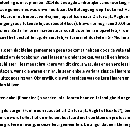
anleiding is in september 2014 de beoogde ambtelijke samenwerking 
e twee gemeentes was onverteerbaar. De Belangengroep Toekomst Ha
Haaren toch moest verdwijnen, opsplitsen naar Oisterwijk, Vught en
angengroep tekende bijvoorbeeld 6 keer), bleven er nog ruim 2000 h
cties. Zelfs het provinciebestuur wordt door hen zo opzettelijk fout
nel het besluit terug: de ambtelijke fusie met Boxtel en St-Michiels
 besloten dat kleine gemeenten geen toekomst hebben door de vele tak
tuigd om de toekomst van Haaren te onderzoeken, waarbij een brede
 bijster. Het meest bruikbare van dit circus was, dat er een profess
elezen, want die waren er niet. In geen enkele variant ging de Haare
tzondering van Oisterwijk, die wel bereiden was de kern Haaren en e
en blijven.
een enkel (financieel) voordeel als Haaren haar zelfstandigheid opge
ij de burger (kent u een raadslid uit Oisterwijk, Vught of Boxtel?), 
 en wordt effectief en efficiënt bestuurd met een klein en professio
n grotere omvang, in onze buurgemeenten. De angst dat een kleine g