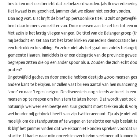
bestoken met een bericht dat ze belazerd worden. (als ik uw redenering
Het kwaad is nu geschied, jammer dat we elkaar niet eerder vonden.
Dan nog wat. U schrijft de brief op persoonlijke titel. U zult ongetwijf
bent daar immers voorzitter van. Door mensen aan te zetten tot een ne
Met azijn is het lastig vliegen vangen. De titel van de Belangengroep
mij bedacht en zet aan tot het laten klinken van ieders democratische 
een betrokken bevolking. En zeker niet als het gaat om zoiets belangr
gemeente Haaren. Inmiddels is er een delegatie van de provincie gewees
begrepen zitten die op een ander spoor als u. Zouden die zich echt do
praten?
Ongetwijfeld gedreven door emotie hebben destijds 4000 mensen ge
andere kant te bekijken. Er zullen vast bij een aantal van hen nuancerin
‘voor’ en naar ‘tegen’ neigen. De discussie is nog steeds actueel. In 
mensen op te roepen om hun stem te laten horen. Dat wordt vast ook i
natuurlijk wel weer een beetje een zuur gezicht moet trekken als ik vo
wethouder mij geblockt heeft van zijn twitteraccount. Tja als je niet 
moeilijk om de standpunten af te wegen en tenslotte een wijs besluit t
Ik blijf het jammer vinden dat we elkaar niet konden spreken voordat u
startte. U had er naar mijn oprechte overtuiging veel meer uit kunnen h