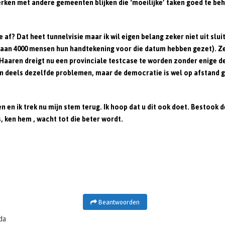
rken met andere gemeenten blijken die ‘moeilijke’ taken goed te beha
? Dat heet tunnelvisie maar ik wil eigen belang zeker niet uit slui
t staan 4000 mensen hun handtekening voor die datum hebben gezet). Ze
t. Haaren dreigt nu een provinciale testcase te worden zonder enige
n deels dezelfde problemen, maar de democratie is wel op afstand 
ken en
ik trek nu mijn stem terug.
Ik hoop dat u dit ook doet. Bestook 
, ken hem , wacht tot die beter wordt.
Beantwoorden
cda