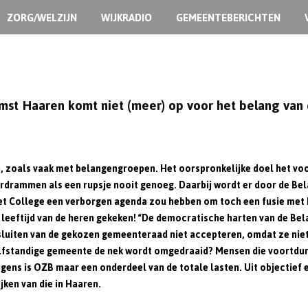
ZORG/WELZIJN
WIJKRADIO
GEMEENTEBERICHTEN
t Haaren komt niet (meer) op voor het belang van
 zoals vaak met belangengroepen. Het oorspronkelijke doel het v
doordrammen als een rupsje nooit genoeg. Daarbij wordt er door de B
het College een verborgen agenda zou hebben om toch een fusie met B
 leeftijd van de heren gekeken! “De democratische harten van de Bela
luiten van de
gekozen
gemeenteraad niet accepteren, omdat ze niet 
elfstandige gemeente de nek wordt omgedraaid? Mensen die voortdu
ens is OZB maar een onderdeel van de totale lasten. Uit objectief e
ken van die in Haaren.