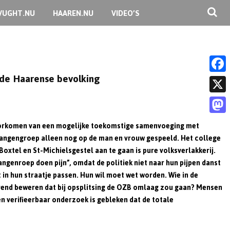
VUGHT.NU
HAAREN.NU
VIDEO’S
 de Haarense bevolking
F
a
X
c
M
oorkomen van een mogelijke toekomstige samenvoeging met
e
elangengroep alleen nog op de man en vrouw gespeeld. Het college
a
b
oxtel en St-Michielsgestel aan te gaan is pure volksverlakkerij.
s
ngenroep doen pijn”, omdat de politiek niet naar hun pijpen danst
o
t
in hun straatje passen. Hun wil moet wet worden. Wie in de
o
rend beweren dat bij opsplitsing de OZB omlaag zou gaan? Mensen
o
k
n verifieerbaar onderzoek is gebleken dat de totale
d
o