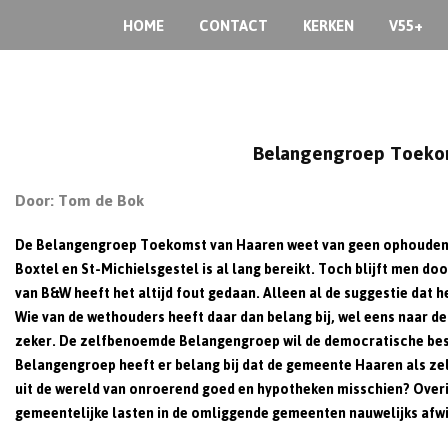
Skip
HOME
CONTACT
KERKEN
V55+
to
content
Belangengroep Toekoms
Door: Tom de Bok
De Belangengroep Toekomst van Haaren weet van geen ophouden,
Boxtel en St-Michielsgestel is al lang bereikt. Toch blijft men 
van B&W heeft het altijd fout gedaan. Alleen al de suggestie dat 
Wie van de wethouders heeft daar dan belang bij, wel eens naar de
zeker. De
zelfbenoemde
Belangengroep wil de democratische bes
Belangengroep heeft er belang bij dat de gemeente Haaren als z
uit de wereld van onroerend goed en hypotheken misschien? Overig
gemeentelijke lasten in de omliggende gemeenten nauwelijks afwij