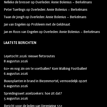
Nelleke de bresser
op
Overleden: Annie Bolenius – Berkelmans
k
m
Peter Tuerlings
op
Overleden: Annie Bolenius – Berkelmans
Twan de Jongh
op
Overleden: Annie Bolenius – Berkelmans
Jan van Engelen
op
Probleem met de Geldmaat
Jan en Roos van Engelen
op
Overleden: Annie Bolenius – Berkelmans
LAATSTE BERICHTEN
Leyetocht 2026: nieuwe fietsroutes
8 augustus 2026
60+ en nog zin om te voetballen? Kom Walking Footballen!
6 augustus 2026
Buxusplanten in brand in Biezenmortel, vermoedelijk opzet
6 augustus 2026
Spreidingswet asielzoekers: hoe zit dat?
5 augustus 2026
Bericht voor de leden van Vereniging 55+