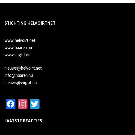
STICHTING HELVOIRTNET
www.helvoirt.net
www.haaren.nu
www.vught.nu
nieuws@helvoirt.net
info@haaren.nu
nieuws@vught.nu
Fa
In
T
ce
st
wi
LAATSTE REACTIES
b
ag
tt
oo
ra
er