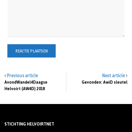
Previous article
Next article
AvondWandel4Daagse
Gevonden: AwiD sleutel
Helvoirt (AW4D) 2018
STICHTING HELVOIRTNET