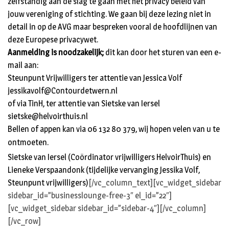
zelfstandig aan de slag te gaan met het privacy beleid van
jouw vereniging of stichting. We gaan bij deze lezing niet in
detail in op de AVG maar bespreken vooral de hoofdlijnen van
deze Europese privacywet.
Aanmelding is noodzakelijk;
dit kan door het sturen van een e-
mail aan:
Steunpunt Vrijwilligers ter attentie van Jessica Volf
jessikavolf@Contourdetwern.nl
of via TinH, ter attentie van Sietske van Iersel
sietske@helvoirthuis.nl
Bellen of appen kan via 06 132 80 379, wij hopen velen van u te
ontmoeten.
Sietske van Iersel (Coördinator vrijwilligers HelvoirThuis) en
Lieneke Verspaandonk (tijdelijke vervanging Jessika Volf,
Steunpunt vrijwilligers)
[/vc_column_text][vc_widget_sidebar
sidebar_id=”businesslounge-free-3″ el_id=”22″]
[vc_widget_sidebar sidebar_id=”sidebar-4″][/vc_column]
[/vc_row]