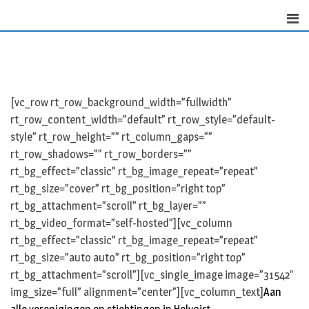
Skip
to
content
[vc_row rt_row_background_width=”fullwidth”
rt_row_content_width=”default” rt_row_style=”default-
style” rt_row_height=”” rt_column_gaps=””
rt_row_shadows=”” rt_row_borders=””
rt_bg_effect=”classic” rt_bg_image_repeat=”repeat”
rt_bg_size=”cover” rt_bg_position=”right top”
rt_bg_attachment=”scroll” rt_bg_layer=””
rt_bg_video_format=”self-hosted”][vc_column
rt_bg_effect=”classic” rt_bg_image_repeat=”repeat”
rt_bg_size=”auto auto” rt_bg_position=”right top”
rt_bg_attachment=”scroll”][vc_single_image image=”31542″
img_size=”full” alignment=”center”][vc_column_text]
Aan