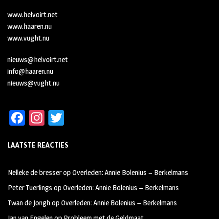
www.helvoirt.net
www.haaren.nu
www.vught.nu
nieuws@helvoirt.net
info@haaren.nu
nieuws@vught.nu
Fa
In
T
ce
st
wi
LAATSTE REACTIES
b
ag
tt
oo
ra
er
Nelleke de bresser
op
Overleden: Annie Bolenius – Berkelmans
k
m
Peter Tuerlings
op
Overleden: Annie Bolenius – Berkelmans
Twan de Jongh
op
Overleden: Annie Bolenius – Berkelmans
Jan van Engelen
op
Probleem met de Geldmaat