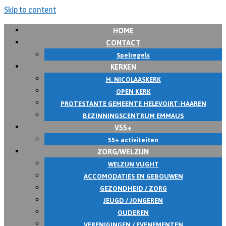
Skip to content
HOME
CONTACT
Spelregels
KERKEN
H. NICOLAASKERK
OPEN KERK
PROTESTANTE GEMEENTE HELEVOIRT-HAAREN
BEZINNINGSCENTRUM EMMAUS
V55+
55+ activiteiten
ZORG/WELZIJN
WELZIJN VUGHT
ACCOMODATIES EN GEBOUWEN
GEZONDHEID / ZORG
JEUGD / JONGEREN
OUDEREN
VERENIGINGEN / EVENEMENTEN