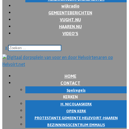
wijkradio
GEMEENTEBERICHTEN
VUGHT.NU
HAAREN.NU
VIDEO’S
x
HOME
CONTACT
Spelregels
KERKEN
H. NICOLAASKERK
OPEN KERK
PROTESTANTE GEMEENTE HELEVOIRT-HAAREN
BEZINNINGSCENTRUM EMMAUS