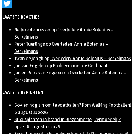
Instagram
Twitter
LAATSTE REACTIES
Nelleke de bresser
op
Overleden: Annie Bolenius –
Berkelmans
Peter Tuerlings
op
Overleden: Annie Bolenius –
Berkelmans
Twan de Jongh
op
Overleden: Annie Bolenius – Berkelmans
Jan van Engelen
op
Probleem met de Geldmaat
Jan en Roos van Engelen
op
Overleden: Annie Bolenius –
Berkelmans
LAATSTE BERICHTEN
60+ en nog zin om te voetballen? Kom Walking Footballen!
6 augustus 2026
Buxusplanten in brand in Biezenmortel, vermoedelijk
opzet
6 augustus 2026
Spreidingswet asielzoekers: hoe zit dat?
5 augustus 2026