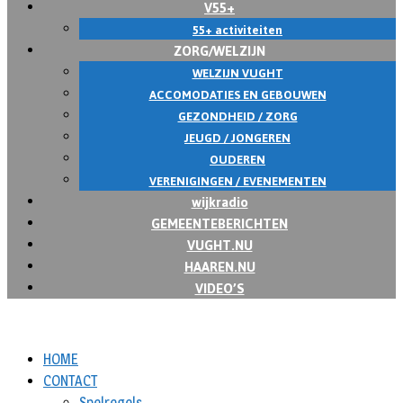
V55+
55+ activiteiten
ZORG/WELZIJN
WELZIJN VUGHT
ACCOMODATIES EN GEBOUWEN
GEZONDHEID / ZORG
JEUGD / JONGEREN
OUDEREN
VERENIGINGEN / EVENEMENTEN
wijkradio
GEMEENTEBERICHTEN
VUGHT.NU
HAAREN.NU
VIDEO’S
HOME
CONTACT
Spelregels