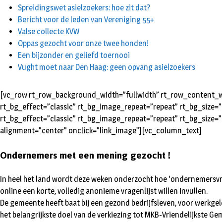
Spreidingswet asielzoekers: hoe zit dat?
Bericht voor de leden van Vereniging 55+
Valse collecte KVW
Oppas gezocht voor onze twee honden!
Een bijzonder en geliefd toernooi
Vught moet naar Den Haag: geen opvang asielzoekers
[vc_row rt_row_background_width=”fullwidth” rt_row_content_wi
rt_bg_effect=”classic” rt_bg_image_repeat=”repeat” rt_bg_size=”
rt_bg_effect=”classic” rt_bg_image_repeat=”repeat” rt_bg_size=”
alignment=”center” onclick=”link_image”][vc_column_text]
Ondernemers met een mening gezocht !
In heel het land wordt deze weken onderzocht hoe ‘ondernemersvr
online een korte, volledig anonieme vragenlijst willen invullen.
De gemeente heeft baat bij een gezond bedrijfsleven, voor werkgel
het belangrijkste doel van de verkiezing tot MKB-Vriendelijkste G