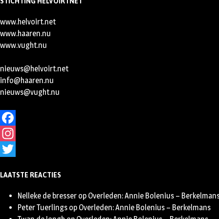
STICHTING HELVOIRTNET
www.helvoirt.net
www.haaren.nu
www.vught.nu
nieuws@helvoirt.net
info@haaren.nu
nieuws@vught.nu
Facebook
Instagram
Twitter
LAATSTE REACTIES
Nelleke de bresser
op
Overleden: Annie Bolenius – Berkelman
Peter Tuerlings
op
Overleden: Annie Bolenius – Berkelmans