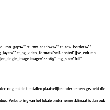
_column_gaps=”” rt_row_shadows=”” rt_row_borders=””
bg_layer=”” rt_bg_video_format=”self-hosted”][vc_column
][vc_single_image image=”44089″ img_size=”full”
den nog enkele tientallen plaatselijke ondernemers gezocht die
nbod. Verbetering van het lokale ondernemersklimaat is dan ook