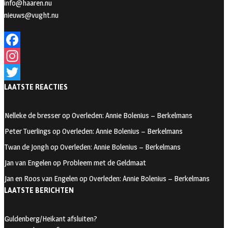
info@haaren.nu
nieuws@vught.nu
F
a
I
LAATSTE REACTIES
c
n
T
e
s
w
Nelleke de bresser
op
Overleden: Annie Bolenius – Berkelmans
b
t
i
Peter Tuerlings
op
Overleden: Annie Bolenius – Berkelmans
o
a
t
Twan de Jongh
op
Overleden: Annie Bolenius – Berkelmans
o
g
t
Jan van Engelen
op
Probleem met de Geldmaat
k
r
e
Jan en Roos van Engelen
op
Overleden: Annie Bolenius – Berkelmans
a
r
LAATSTE BERICHTEN
m
Guldenberg/Heikant afsluiten?