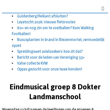
Skip
to
Guldenberg/Heikant afsluiten?
content
Leyetocht 2026: nieuwe fietsroutes
60+ en nog zin om te voetballen? Kom Walking
Footballen!
Buxusplanten in brand in Biezenmortel, vermoedelijk
opzet
Spreidingswet asielzoekers: hoe zit dat?
Bericht voor de leden van Vereniging 55+
Valse collecte KVW
Oppas gezocht voor onze twee honden!
Eindmusical groep 8 Dokter
Landmanschool
Woensdag 12 juli namen de leerlingen van de groepen 8