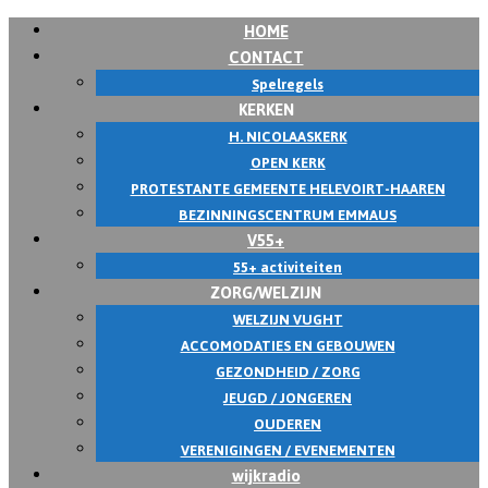
HOME
Skip
CONTACT
to
Spelregels
content
KERKEN
H. NICOLAASKERK
OPEN KERK
PROTESTANTE GEMEENTE HELEVOIRT-HAAREN
BEZINNINGSCENTRUM EMMAUS
V55+
55+ activiteiten
ZORG/WELZIJN
WELZIJN VUGHT
ACCOMODATIES EN GEBOUWEN
GEZONDHEID / ZORG
JEUGD / JONGEREN
OUDEREN
VERENIGINGEN / EVENEMENTEN
wijkradio