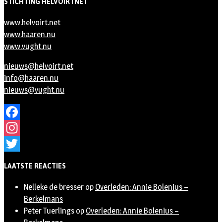
STICHTING HELVOIRTNET
www.helvoirt.net
www.haaren.nu
www.vught.nu
nieuws@helvoirt.net
info@haaren.nu
nieuws@vught.nu
Facebook
Instagram
Twitter
LAATSTE REACTIES
Nelleke de bresser
op
Overleden: Annie Bolenius –
Berkelmans
Peter Tuerlings
op
Overleden: Annie Bolenius –