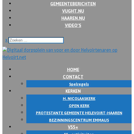
GEMEENTEBERICHTEN
VUGHT.NU
HAAREN.NU
VIDEO’S
x
HOME
CONTACT
Spelregels
KERKEN
H. NICOLAASKERK
OPEN KERK
PROTESTANTE GEMEENTE HELEVOIRT-HAAREN
BEZINNINGSCENTRUM EMMAUS
V55+