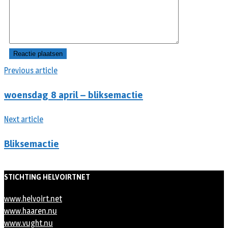
Previous article
woensdag 8 april – bliksemactie
Next article
Bliksemactie
STICHTING HELVOIRTNET
www.helvoirt.net
www.haaren.nu
www.vught.nu