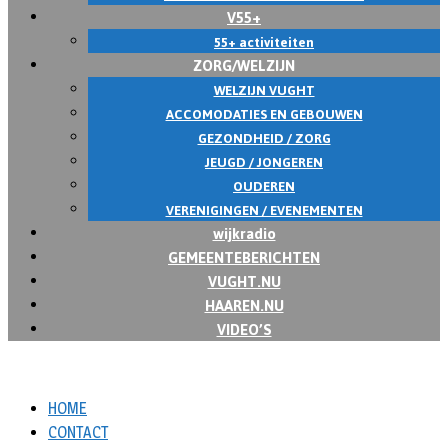
V55+
55+ activiteiten
ZORG/WELZIJN
WELZIJN VUGHT
ACCOMODATIES EN GEBOUWEN
GEZONDHEID / ZORG
JEUGD / JONGEREN
OUDEREN
VERENIGINGEN / EVENEMENTEN
wijkradio
GEMEENTEBERICHTEN
VUGHT.NU
HAAREN.NU
VIDEO’S
HOME
CONTACT