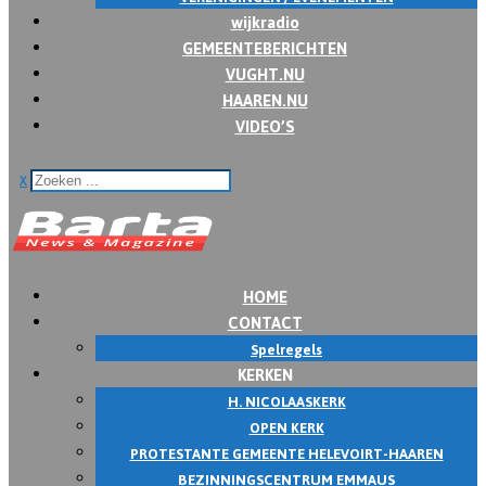
wijkradio
GEMEENTEBERICHTEN
VUGHT.NU
HAAREN.NU
VIDEO’S
x
HOME
CONTACT
Spelregels
KERKEN
H. NICOLAASKERK
OPEN KERK
PROTESTANTE GEMEENTE HELEVOIRT-HAAREN
BEZINNINGSCENTRUM EMMAUS