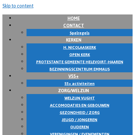
Skip to content
HOME
CONTACT
Spelregels
KERKEN
H. NICOLAASKERK
OPEN KERK
PROTESTANTE GEMEENTE HELEVOIRT-HAAREN
BEZINNINGSCENTRUM EMMAUS
V55+
55+ activiteiten
ZORG/WELZIJN
WELZIJN VUGHT
ACCOMODATIES EN GEBOUWEN
GEZONDHEID / ZORG
JEUGD / JONGEREN
OUDEREN
VERENIGINGEN / EVENEMENTEN