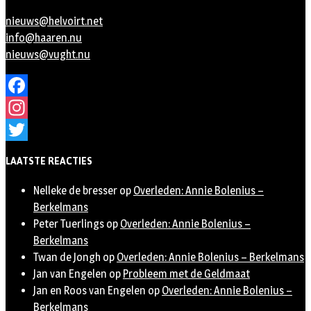
nieuws@helvoirt.net
info@haaren.nu
nieuws@vught.nu
Facebook
Instagram
Twitter
LAATSTE REACTIES
Nelleke de bresser
op
Overleden: Annie Bolenius –
Berkelmans
Peter Tuerlings
op
Overleden: Annie Bolenius –
Berkelmans
Twan de Jongh
op
Overleden: Annie Bolenius – Berkelmans
Jan van Engelen
op
Probleem met de Geldmaat
Jan en Roos van Engelen
op
Overleden: Annie Bolenius –
Berkelmans