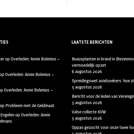
TIES
LAATSTE BERICHTEN
ser
op
Overleden: Annie Bolenius –
Buxusplanten in brand in Biezenmor
vermoedelijk opzet
6 augustus 2026
op
Overleden: Annie Bolenius –
Spreidingswet asielzoekers: hoe zi
5 augustus 2026
op
Overleden: Annie Bolenius –
Bericht voor de leden van Verenig
5 augustus 2026
op
Probleem met de Geldmaat
Valse collecte KVW
 Engelen
op
Overleden: Annie
5 augustus 2026
kelmans
Oppas gezocht voor onze twee ho
5 augustus 2026