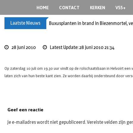
Skip
HOME
CONTACT
KERKEN
V55+
to
content
Laatste Nieuws
Buxusplanten in brand in Biezenmortel, v
28 juni 2010
Latest Update: 28 juni 2010 21:34
Op zaterdag 10 juli om 19.30 uur vindt op de rolschaatsbaan in Helvoirt ee
laten zich van hun beste kant zien. Ze worden daarbij ondersteund door versch
Geef een reactie
Je e-mailadres wordt niet gepubliceerd.
Vereiste velden zijn 