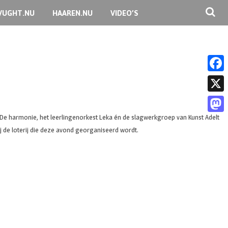
VUGHT.NU
HAAREN.NU
VIDEO’S
F
a
X
c
 De harmonie, het leerlingenorkest Leka én de slagwerkgroep van Kunst Adelt
M
e
ij de loterij die deze avond georganiseerd wordt.
a
b
s
o
t
o
o
k
d
o