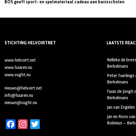
BOS geeft sport- en spelmateriaal cadeau aan basisscholen
STICHTING HELVOIRTNET
LAATSTE REAC
Nelleke de bres
www.helvoirt.net
Berkelmans
www.haaren.nu
www.vught.nu
Peter Tuerlings
Berkelmans
nieuws@helvoirt.net
Twan de Jongh
info@haaren.nu
Berkelmans
nieuws@vught.nu
Jan van Engelen
Jan en Roos van
Fa
In
T
Bolenius – Ber
ce
st
wi