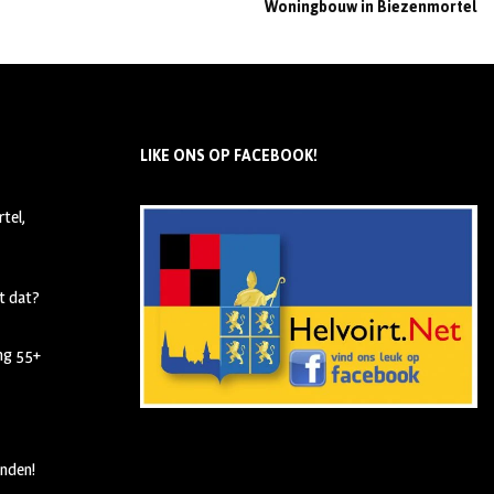
Woningbouw in Biezenmortel
LIKE ONS OP FACEBOOK!
tel,
t dat?
ing 55+
nden!