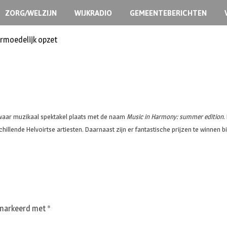
ZORG/WELZIJN
WIJKRADIO
GEMEENTEBERICHTEN
ermoedelijk opzet
n waar muzikaal spektakel plaats met de naam
Music in Harmony: summer edition
.
illende Helvoirtse artiesten. Daarnaast zijn er fantastische prijzen te winnen b
gemarkeerd met
*