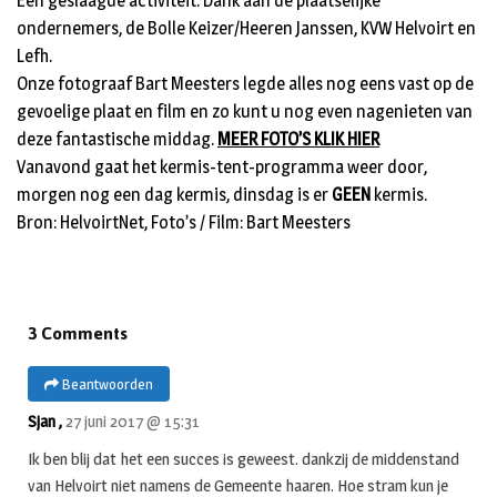
Een geslaagde activiteit. Dank aan de plaatselijke
ondernemers, de Bolle Keizer/Heeren Janssen, KVW Helvoirt en
Lefh.
Onze fotograaf Bart Meesters legde alles nog eens vast op de
gevoelige plaat en film en zo kunt u nog even nagenieten van
deze fantastische middag.
MEER FOTO’S KLIK HIER
Vanavond gaat het kermis-tent-programma weer door,
morgen nog een dag kermis, dinsdag is er
GEEN
kermis.
Bron: HelvoirtNet, Foto’s / Film: Bart Meesters
3 Comments
Beantwoorden
Sjan ,
27 juni 2017 @ 15:31
Ik ben blij dat het een succes is geweest. dankzij de middenstand
van Helvoirt niet namens de Gemeente haaren. Hoe stram kun je