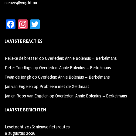
nieuws@vught.nu
Fa
In
T
ce
st
wi
LAATSTE REACTIES
b
ag
tt
oo
ra
er
Nelleke de bresser
op
Overleden: Annie Bolenius – Berkelmans
k
m
Peter Tuerlings
op
Overleden: Annie Bolenius – Berkelmans
Twan de Jongh
op
Overleden: Annie Bolenius – Berkelmans
Jan van Engelen
op
Probleem met de Geldmaat
Jan en Roos van Engelen
op
Overleden: Annie Bolenius – Berkelmans
LAATSTE BERICHTEN
Leyetocht 2026: nieuwe fietsroutes
8 augustus 2026