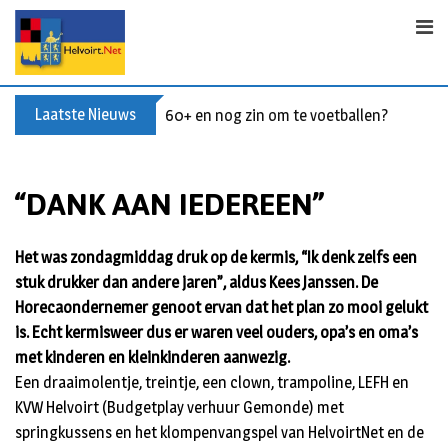
Skip
to
content
Laatste Nieuws
60+ en nog zin om te voetballen? Kom Wal
“DANK AAN IEDEREEN”
Het was zondagmiddag druk op de kermis, “Ik denk zelfs een
stuk drukker dan andere jaren”, aldus Kees Janssen. De
Horecaondernemer genoot ervan dat het plan zo mooi gelukt
is. Echt kermisweer dus er waren veel ouders, opa’s en oma’s
met kinderen en kleinkinderen aanwezig.
Een draaimolentje, treintje, een clown, trampoline, LEFH en
KVW Helvoirt (Budgetplay verhuur Gemonde) met
springkussens en het klompenvangspel van HelvoirtNet en de