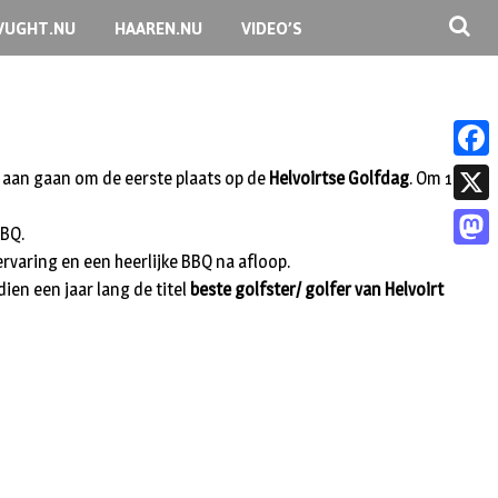
VUGHT.NU
HAAREN.NU
VIDEO’S
F
jd aan gaan om de eerste plaats op de
Helvoirtse Golfdag
. Om 16
a
X
BBQ.
c
rvaring en een heerlijke BBQ na afloop.
M
e
ien een jaar lang de titel
beste golfster/ golfer van Helvoirt
a
b
s
o
t
o
o
k
d
o