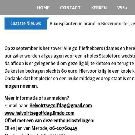
S
HOME
CONTACT
KERKEN
V55+
k
i
Laatste Nieuws
Buxusplanten in brand in Biezenmortel, v
p
t
o
c
Op 22 september is het zover! Alle golfliefhebbers (dames en here
o
uur zal er worden afgeslagen voor een 9 holes Stableford wedst
n
Na afloop is er gelegenheid om gezellig bij te kletsen en terug te
t
De kosten bedragen slechts 60 euro. Hiervoor krijg je een kopje 
e
Ondanks dat het plezier en een leuke middag voorop staat is er n
n
mogen noemen.
t
Meer informatie of aanmelden?
E-mail naar:
Helvoirtsegolfdag@gmail.com
www.helvoirtsegolfdag.jimdo.com
Of bel met een van deze enthousiastelingen:
Ell en Jan van Merode,
06-10760445