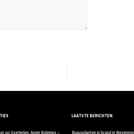
TIES
LAATSTE BERICHTEN
ser
op
Overleden: Annie Bolenius –
Buxusplanten in brand in Biezenmor