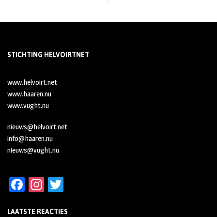
STICHTING HELVOIRTNET
www.helvoirt.net
www.haaren.nu
www.vught.nu
nieuws@helvoirt.net
info@haaren.nu
nieuws@vught.nu
Fa
In
T
ce
st
wi
LAATSTE REACTIES
b
ag
tt