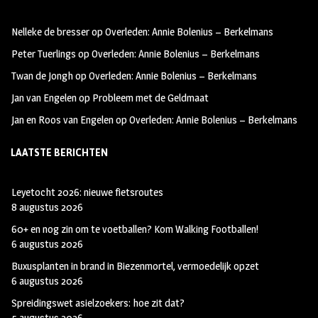
oo
ra
er
Nelleke de bresser
op
Overleden: Annie Bolenius – Berkelmans
k
m
Peter Tuerlings
op
Overleden: Annie Bolenius – Berkelmans
Twan de Jongh
op
Overleden: Annie Bolenius – Berkelmans
Jan van Engelen
op
Probleem met de Geldmaat
Jan en Roos van Engelen
op
Overleden: Annie Bolenius – Berkelmans
LAATSTE BERICHTEN
Leyetocht 2026: nieuwe fietsroutes
8 augustus 2026
60+ en nog zin om te voetballen? Kom Walking Footballen!
6 augustus 2026
Buxusplanten in brand in Biezenmortel, vermoedelijk opzet
6 augustus 2026
Spreidingswet asielzoekers: hoe zit dat?
5 augustus 2026