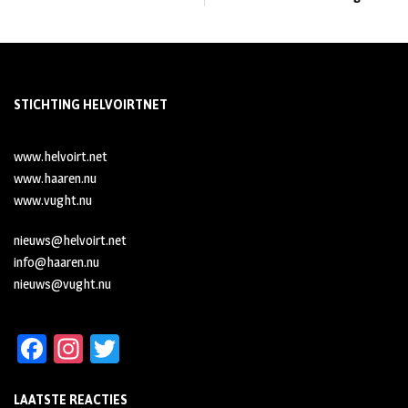
STICHTING HELVOIRTNET
www.helvoirt.net
www.haaren.nu
www.vught.nu
nieuws@helvoirt.net
info@haaren.nu
nieuws@vught.nu
Fa
In
T
ce
st
wi
LAATSTE REACTIES
b
ag
tt