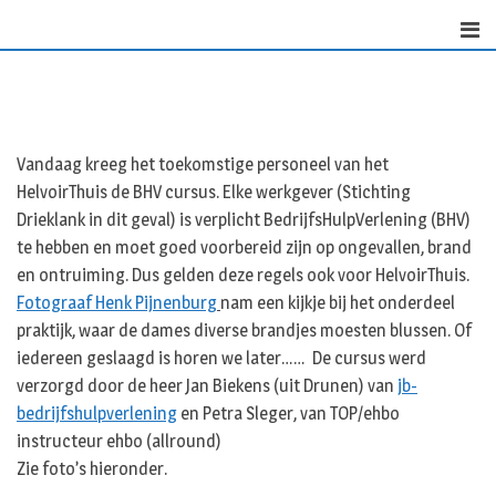
Skip
to
content
Vandaag kreeg het toekomstige personeel van het
HelvoirThuis de BHV cursus. Elke werkgever (Stichting
Drieklank in dit geval) is verplicht BedrijfsHulpVerlening (BHV)
te hebben en moet goed voorbereid zijn op ongevallen, brand
en ontruiming. Dus gelden deze regels ook voor HelvoirThuis.
Fotograaf Henk Pijnenburg
nam een kijkje bij het onderdeel
praktijk, waar de dames diverse brandjes moesten blussen. Of
iedereen geslaagd is horen we later…… De cursus werd
verzorgd door de heer Jan Biekens (uit Drunen) van
jb-
bedrijfshulpverlening
en Petra Sleger, van TOP/ehbo
instructeur ehbo (allround)
Zie foto’s hieronder.