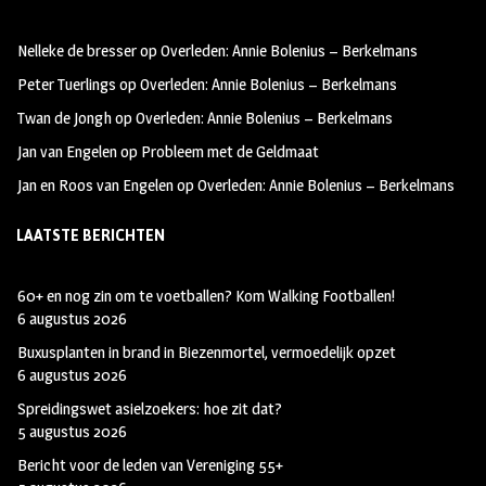
oo
ra
er
Nelleke de bresser
op
Overleden: Annie Bolenius – Berkelmans
k
m
Peter Tuerlings
op
Overleden: Annie Bolenius – Berkelmans
Twan de Jongh
op
Overleden: Annie Bolenius – Berkelmans
Jan van Engelen
op
Probleem met de Geldmaat
Jan en Roos van Engelen
op
Overleden: Annie Bolenius – Berkelmans
LAATSTE BERICHTEN
60+ en nog zin om te voetballen? Kom Walking Footballen!
6 augustus 2026
Buxusplanten in brand in Biezenmortel, vermoedelijk opzet
6 augustus 2026
Spreidingswet asielzoekers: hoe zit dat?
5 augustus 2026
Bericht voor de leden van Vereniging 55+