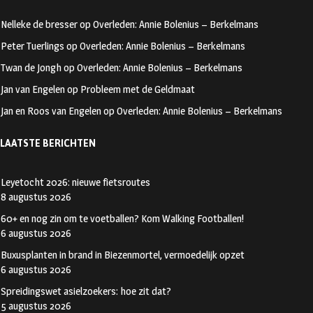
b
t
i
Nelleke de bresser
op
Overleden: Annie Bolenius – Berkelmans
o
a
t
Peter Tuerlings
op
Overleden: Annie Bolenius – Berkelmans
o
g
t
Twan de Jongh
op
Overleden: Annie Bolenius – Berkelmans
k
r
e
Jan van Engelen
op
Probleem met de Geldmaat
a
r
Jan en Roos van Engelen
op
Overleden: Annie Bolenius – Berkelmans
m
LAATSTE BERICHTEN
Leyetocht 2026: nieuwe fietsroutes
8 augustus 2026
60+ en nog zin om te voetballen? Kom Walking Footballen!
6 augustus 2026
Buxusplanten in brand in Biezenmortel, vermoedelijk opzet
6 augustus 2026
Spreidingswet asielzoekers: hoe zit dat?
5 augustus 2026