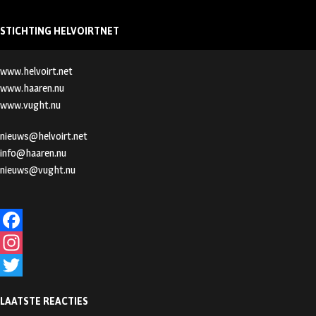
STICHTING HELVOIRTNET
www.helvoirt.net
www.haaren.nu
www.vught.nu
nieuws@helvoirt.net
info@haaren.nu
nieuws@vught.nu
F
a
I
c
n
T
LAATSTE REACTIES
e
s
w