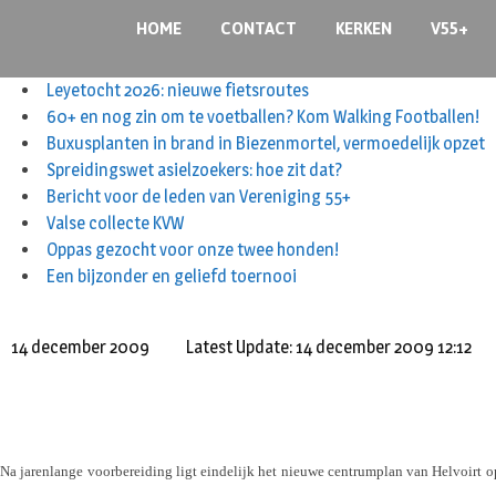
S
HOME
CONTACT
KERKEN
V55+
k
i
Leyetocht 2026: nieuwe fietsroutes
p
60+ en nog zin om te voetballen? Kom Walking Footballen!
t
Buxusplanten in brand in Biezenmortel, vermoedelijk opzet
o
Spreidingswet asielzoekers: hoe zit dat?
c
Bericht voor de leden van Vereniging 55+
o
Valse collecte KVW
n
Oppas gezocht voor onze twee honden!
t
Een bijzonder en geliefd toernooi
e
n
t
14 december 2009
Latest Update: 14 december 2009 12:12
Na jarenlange voorbereiding ligt eindelijk het nieuwe centrumplan van Helvoirt 