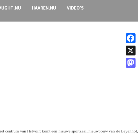
VUGHT.NU
HAAREN.NU
VIDEO’S
F
a
X
c
M
e
a
b
s
o
t
o
o
k
d
n het centrum van Helvoirt komt een nieuwe sportzaal, nieuwbouw van de Leyenhof,
o