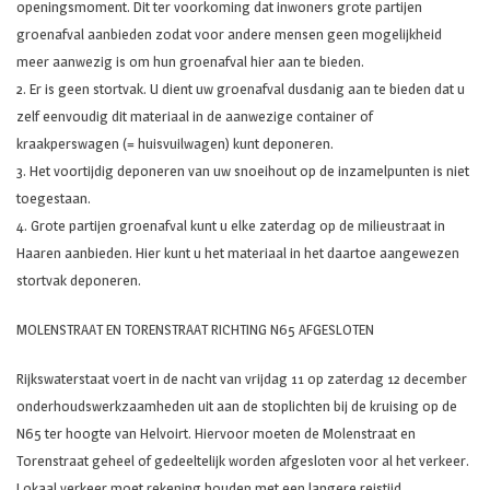
openingsmoment. Dit ter voorkoming dat inwoners grote partijen
groenafval aanbieden zodat voor andere mensen geen mogelijkheid
meer aanwezig is om hun groenafval hier aan te bieden.
2. Er is geen stortvak. U dient uw groenafval dusdanig aan te bieden dat u
zelf eenvoudig dit materiaal in de aanwezige container of
kraakperswagen (= huisvuilwagen) kunt deponeren.
3. Het voortijdig deponeren van uw snoeihout op de inzamelpunten is niet
toegestaan.
4. Grote partijen groenafval kunt u elke zaterdag op de milieustraat in
Haaren aanbieden. Hier kunt u het materiaal in het daartoe aangewezen
stortvak deponeren.
MOLENSTRAAT EN TORENSTRAAT RICHTING N65 AFGESLOTEN
Rijkswaterstaat voert in de nacht van vrijdag 11 op zaterdag 12 december
onderhoudswerkzaamheden uit aan de stoplichten bij de kruising op de
N65 ter hoogte van Helvoirt. Hiervoor moeten de Molenstraat en
Torenstraat geheel of gedeeltelijk worden afgesloten voor al het verkeer.
Lokaal verkeer moet rekening houden met een langere reistijd.