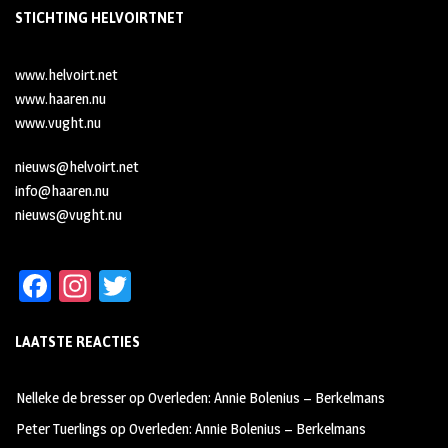
STICHTING HELVOIRTNET
www.helvoirt.net
www.haaren.nu
www.vught.nu
nieuws@helvoirt.net
info@haaren.nu
nieuws@vught.nu
Fa
In
T
ce
st
wi
LAATSTE REACTIES
b
ag
tt
oo
ra
er
Nelleke de bresser
op
Overleden: Annie Bolenius – Berkelmans
k
m
Peter Tuerlings
op
Overleden: Annie Bolenius – Berkelmans