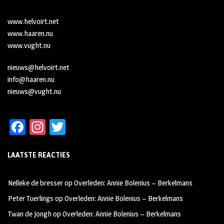
www.helvoirt.net
www.haaren.nu
www.vught.nu
nieuws@helvoirt.net
info@haaren.nu
nieuws@vught.nu
Fa
In
T
ce
st
wi
LAATSTE REACTIES
b
ag
tt
oo
ra
er
Nelleke de bresser
op
Overleden: Annie Bolenius – Berkelmans
k
m
Peter Tuerlings
op
Overleden: Annie Bolenius – Berkelmans
Twan de Jongh
op
Overleden: Annie Bolenius – Berkelmans