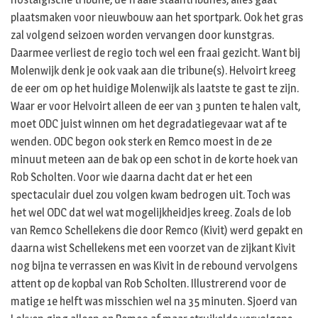
plaatsmaken voor nieuwbouw aan het sportpark. Ook het gras
zal volgend seizoen worden vervangen door kunstgras.
Daarmee verliest de regio toch wel een fraai gezicht. Want bij
Molenwijk denk je ook vaak aan die tribune(s). Helvoirt kreeg
de eer om op het huidige Molenwijk als laatste te gast te zijn.
Waar er voor Helvoirt alleen de eer van 3 punten te halen valt,
moet ODC juist winnen om het degradatiegevaar wat af te
wenden. ODC begon ook sterk en Remco moest in de 2e
minuut meteen aan de bak op een schot in de korte hoek van
Rob Scholten. Voor wie daarna dacht dat er het een
spectaculair duel zou volgen kwam bedrogen uit. Toch was
het wel ODC dat wel wat mogelijkheidjes kreeg. Zoals de lob
van Remco Schellekens die door Remco (Kivit) werd gepakt en
daarna wist Schellekens met een voorzet van de zijkant Kivit
nog bijna te verrassen en was Kivit in de rebound vervolgens
attent op de kopbal van Rob Scholten. Illustrerend voor de
matige 1e helft was misschien wel na 35 minuten. Sjoerd van