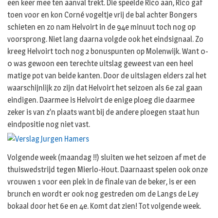
een keer mee ten aanval trekt. Die speelde Rico aan, Rico gaf
toen voor en kon Corné vogeltje vrij de bal achter Bongers
schieten en zo nam Helvoirt in de 94e minuut toch nog op
voorsprong. Niet lang daarna volgde ook het eindsignaal. Zo
kreeg Helvoirt toch nog 2 bonuspunten op Molenwijk. Want 0-
0 was gewoon een terechte uitslag geweest van een heel
matige pot van beide kanten. Door de uitslagen elders zal het
waarschijnlijk zo zijn dat Helvoirt het seizoen als 6e zal gaan
eindigen. Daarmee is Helvoirt de enige ploeg die daarmee
zeker is van z’n plaats want bij de andere ploegen staat hun
eindpositie nog niet vast.
Volgende week (maandag !!) sluiten we het seizoen af met de
thuiswedstrijd tegen Mierlo-Hout. Daarnaast spelen ook onze
vrouwen 1 voor een plek in de finale van de beker, is er een
brunch en wordt er ook nog gestreden om de Langs de Ley
bokaal door het 6e en 4e. Komt dat zien! Tot volgende week.