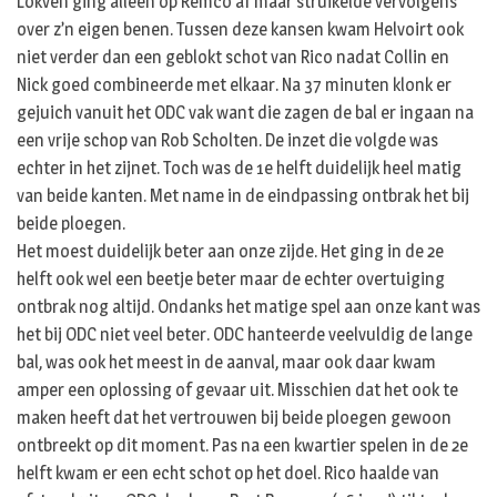
Lokven ging alleen op Remco af maar struikelde vervolgens
over z’n eigen benen. Tussen deze kansen kwam Helvoirt ook
niet verder dan een geblokt schot van Rico nadat Collin en
Nick goed combineerde met elkaar. Na 37 minuten klonk er
gejuich vanuit het ODC vak want die zagen de bal er ingaan na
een vrije schop van Rob Scholten. De inzet die volgde was
echter in het zijnet. Toch was de 1e helft duidelijk heel matig
van beide kanten. Met name in de eindpassing ontbrak het bij
beide ploegen.
Het moest duidelijk beter aan onze zijde. Het ging in de 2e
helft ook wel een beetje beter maar de echter overtuiging
ontbrak nog altijd. Ondanks het matige spel aan onze kant was
het bij ODC niet veel beter. ODC hanteerde veelvuldig de lange
bal, was ook het meest in de aanval, maar ook daar kwam
amper een oplossing of gevaar uit. Misschien dat het ook te
maken heeft dat het vertrouwen bij beide ploegen gewoon
ontbreekt op dit moment. Pas na een kwartier spelen in de 2e
helft kwam er een echt schot op het doel. Rico haalde van