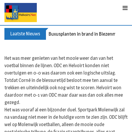
S
k
i
p
t
Laatste Nieuws
Buxusplanten in brand in Biezenmortel, v
o
c
o
Het was meer genieten van het mooie weer dan van het
n
voetbal binnen de lijnen. ODC en Helvoirt konden niet
t
overtuigen en 0-0 was daarom ook een logische uitslag.
e
Totdat Corné in de blessuretijd besloot mee ten aanval te
n
trekken en uiteindelijk ook nog wist te scoren. Helvoirt won
t
daardoor met 0-1 van ODC maar daar was dan ook alles mee
gezegd.
Het was vooraf al een bijzonder duel. Sportpark Molenwijk zal
na vandaag niet meer in de huidige vorm te zien zijn. ODC blijft
wel op Molenwijk voetballen, alleen de mooie oude
nostalgische tribune, de fraaie staantribunes, alles gaat