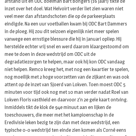
afstand uit en ODC doelman Bart Bongers (16 jaar!) tikte de
inzet over het doel. Wat Helvoirt verder liet zien waren niet
veel meer dan afstandschoten die op de parkeerplaats
eindigde. Na een uur voetballen kwam bij ODC Bart Dammers
in de ploeg. Hij zou dit seizoen eigenlijk niet meer spelen
vanwege een ernstige blessure die hij in januari opliep. Hij
herstelde echter vrij snel en werd daarom klaargestoomd om
mee te doen in deze wedstrijd om ODC uit de
degradatiezorgen te helpen, maar ook hij kon ODC vandaag
niet helpen. Remco kreeg het, met nog een kwartier te spelen,
nog moeilijk met 2 hoge voorzetten van de zijkant en was ook
attent op de inzet van Sjoerd van Lokven. Toen moest ODC 5
minuten voor tijd ook nog met 10 man verder nadat Roel van
Lokven Floris vasthield en daarvoor z’n 2e gele kaart ontving.
Inmiddels tikt de klok de 94e minuut aan en lijken de
toeschouwers, die meer met het kampioenschap in de
Eredivisie leken bezig te zijn dan met deze wedstrijd, een
typische 0-0 wedstrijd ten einde zien komen als Corné eens