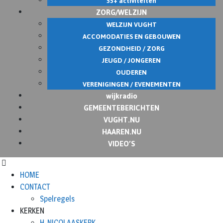
55+ activiteiten
ZORG/WELZIJN
WELZIJN VUGHT
ACCOMODATIES EN GEBOUWEN
GEZONDHEID / ZORG
JEUGD / JONGEREN
OUDEREN
VERENIGINGEN / EVENEMENTEN
wijkradio
GEMEENTEBERICHTEN
VUGHT.NU
HAAREN.NU
VIDEO’S
HOME
CONTACT
Spelregels
KERKEN
H. NICOLAASKERK