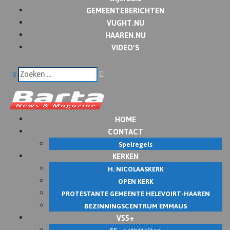
GEMEENTEBERICHTEN
VUGHT.NU
HAAREN.NU
VIDEO’S
x
HOME
CONTACT
Spelregels
KERKEN
H. NICOLAASKERK
OPEN KERK
PROTESTANTE GEMEENTE HELEVOIRT-HAAREN
BEZINNINGSCENTRUM EMMAUS
V55+