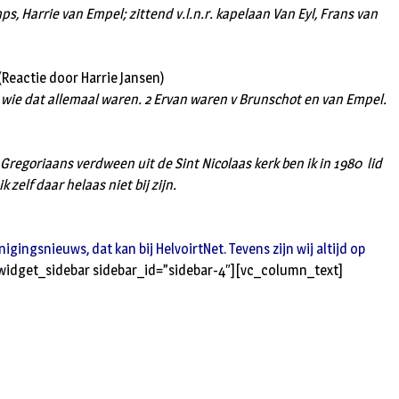
s, Harrie van Empel; zittend v.l.n.r. kapelaan Van Eyl, Frans van
actie door Harrie Jansen)
er wie dat allemaal waren. 2 Ervan waren v Brunschot en van Empel.
t Gregoriaans verdween uit de Sint Nicolaas kerk ben ik in 1980 lid
zelf daar helaas niet bij zijn.
ingsnieuws, dat kan bij HelvoirtNet. Tevens zijn wij altijd op
idget_sidebar sidebar_id=”sidebar-4″][vc_column_text]