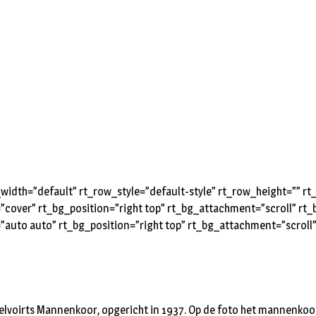
idth=”default” rt_row_style=”default-style” rt_row_height=”” 
=”cover” rt_bg_position=”right top” rt_bg_attachment=”scroll” r
”auto auto” rt_bg_position=”right top” rt_bg_attachment=”scroll
elvoirts Mannenkoor, opgericht in 1937. Op de foto het mannenkoor b