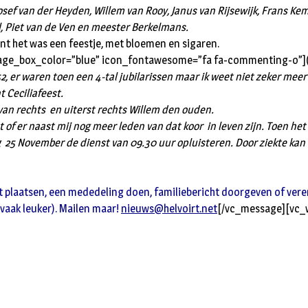
osef van der Heyden, Willem van Rooy, Janus van Rijsewijk, Frans Kemp
, Piet van de Ven en meester Berkelmans.
t het was een feestje, met bloemen en sigaren.
ge_box_color=”blue” icon_fontawesome=”fa fa-commenting-o”](Re
52, er waren toen een 4-tal jubilarissen maar ik weet niet zeker me
t Ceciliafeest.
van rechts en uiterst rechts Willem den ouden.
iet of er naast mij nog meer leden van dat koor in leven zijn. Toen he
25 November de dienst van 09.30 uur opluisteren. Door ziekte kan ik 
t plaatsen, een mededeling doen, familiebericht doorgeven of verenig
 vaak leuker). Mailen maar!
nieuws@helvoirt.net
[/vc_message][vc_w