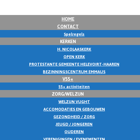
HOME
CONTACT
Spelregels
KERKEN
H. NICOLAASKERK
OPEN KERK
PROTESTANTE GEMEENTE HELEVOIRT-HAAREN
BEZINNINGSCENTRUM EMMAUS
V55+
55+ activiteiten
ZORG/WELZIJN
WELZIJN VUGHT
ACCOMODATIES EN GEBOUWEN
GEZONDHEID / ZORG
JEUGD / JONGEREN
OUDEREN
VERENIGINGEN / EVENEMENTEN