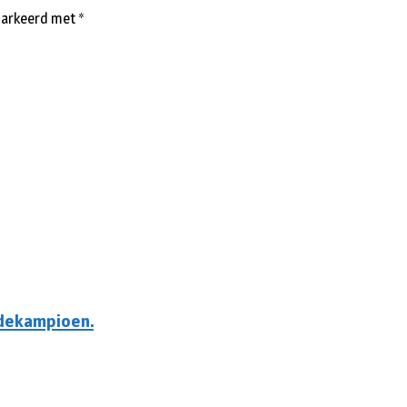
emarkeerd met
*
odekampioen.