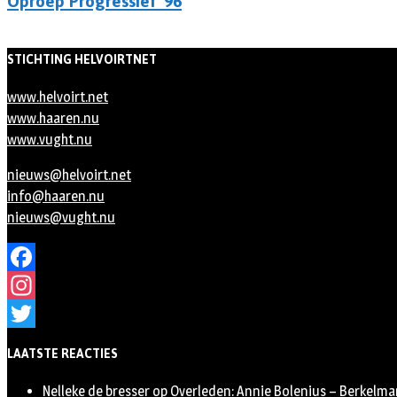
Oproep Progressief '96
STICHTING HELVOIRTNET
www.helvoirt.net
www.haaren.nu
www.vught.nu
nieuws@helvoirt.net
info@haaren.nu
nieuws@vught.nu
Facebook
Instagram
Twitter
LAATSTE REACTIES
Nelleke de bresser
op
Overleden: Annie Bolenius – Berkelma