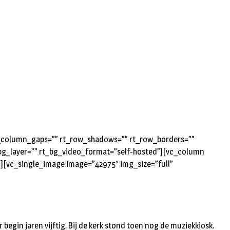
rt_column_gaps=”” rt_row_shadows=”” rt_row_borders=””
t_bg_layer=”” rt_bg_video_format=”self-hosted”][vc_column
”][vc_single_image image=”42975″ img_size=”full”
egin jaren vijftig. Bij de kerk stond toen nog de muziekkiosk.