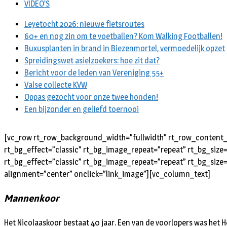
VIDEO’S
Leyetocht 2026: nieuwe fietsroutes
60+ en nog zin om te voetballen? Kom Walking Footballen!
Buxusplanten in brand in Biezenmortel, vermoedelijk opzet
Spreidingswet asielzoekers: hoe zit dat?
Bericht voor de leden van Vereniging 55+
Valse collecte KVW
Oppas gezocht voor onze twee honden!
Een bijzonder en geliefd toernooi
[vc_row rt_row_background_width=”fullwidth” rt_row_content_w
rt_bg_effect=”classic” rt_bg_image_repeat=”repeat” rt_bg_size
rt_bg_effect=”classic” rt_bg_image_repeat=”repeat” rt_bg_size=
alignment=”center” onclick=”link_image”][vc_column_text]
Mannenkoor
Het Nicolaaskoor bestaat 40 jaar. Een van de voorlopers was het H