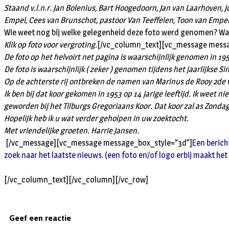
Staand v.l.n.r. Jan Bolenius, Bart Hoogedoorn, Jan van Laarhoven, J
Empel, Cees van Brunschot, pastoor Van Teeffelen, Toon van Empel
Wie weet nog bij welke gelegenheid deze foto werd genomen? Wan
Klik op foto voor vergroting.
[/vc_column_text][vc_message messa
De foto op het helvoirt net pagina is waarschijnlijk genomen in 19
De foto is waarschijnlijk ( zeker ) genomen tijdens het jaarlijkse Sin
Op de achterste rij ontbreken de namen van Marinus de Rooy 2de 
Ik ben bij dat koor gekomen in 1953 op 14 jarige leeftijd. Ik weet n
geworden bij het Tilburgs Gregoriaans Koor. Dat koor zal as Zondag 
Hopelijk heb ik u wat verder geholpen in uw zoektocht.
Met vriendelijke groeten. Harrie Jansen.
[/vc_message][vc_message message_box_style=”3d”]
Een berich
zoek naar het laatste nieuws. (een foto en/of logo erbij maakt het
[/vc_column_text][/vc_column][/vc_row]
Geef een reactie